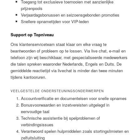
Toegang tot exclusieve toernooien met aanzienlijke
prijzenpools
Verjaardagsbonussen en seizoensgebonden promoties
Snellere opnametijden voor VIP-leden
Support op Topniveau
Ons klantenserviceteam staat klaar om elke vraag te
beantwoorden of probleem op te lossen. Via live chat, e-mail en
telefoon zijn wij beschikbaar, met gespecialiseerde medewerkers
die talen spreken waaronder Nederlands, Engels en Duits. De
gemiddelde reactietijd via livechat is minder dan twee minuten
tijdens kantooruren.
VEELGESTELDE ONDERSTEUNINGSONDERWERPEN
Accountverificatie en documenteisen voor snelle opnames
Bonusvoorwaarden en inzetvereisten uitgelegd in
eenvoudige taal
Technische assistentie bij spelproblemen of
verbindingsissues
Verantwoord spelen hulpmiddelen zoals stortingslimieten en
zelfuitsluiting