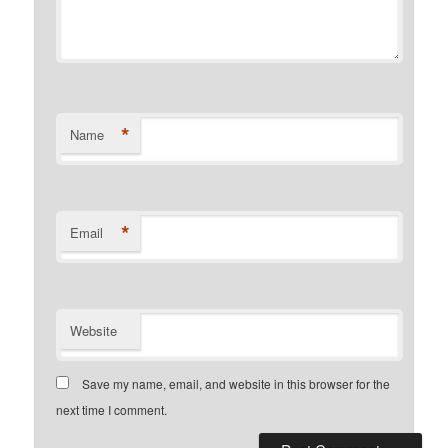
*
Name
*
Email
Website
Save my name, email, and website in this browser for the
next time I comment.