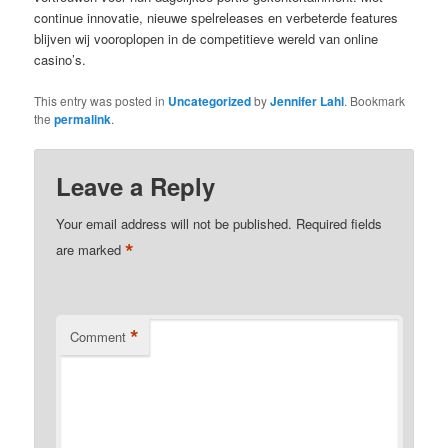
continue innovatie, nieuwe spelreleases en verbeterde features
blijven wij vooroplopen in de competitieve wereld van online
casino’s.
This entry was posted in
Uncategorized
by
Jennifer Lahl
. Bookmark
the
permalink
.
Leave a Reply
Your email address will not be published.
Required fields
*
are marked
*
Comment