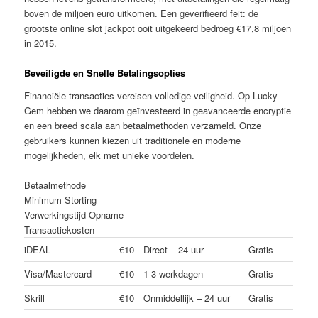
boven de miljoen euro uitkomen. Een geverifieerd feit: de
grootste online slot jackpot ooit uitgekeerd bedroeg €17,8 miljoen
in 2015.
Beveiligde en Snelle Betalingsopties
Financiële transacties vereisen volledige veiligheid. Op Lucky
Gem hebben we daarom geïnvesteerd in geavanceerde encryptie
en een breed scala aan betaalmethoden verzameld. Onze
gebruikers kunnen kiezen uit traditionele en moderne
mogelijkheden, elk met unieke voordelen.
Betaalmethode
Minimum Storting
Verwerkingstijd Opname
Transactiekosten
iDEAL
€10
Direct – 24 uur
Gratis
Visa/Mastercard
€10
1-3 werkdagen
Gratis
Skrill
€10
Onmiddellijk – 24 uur
Gratis