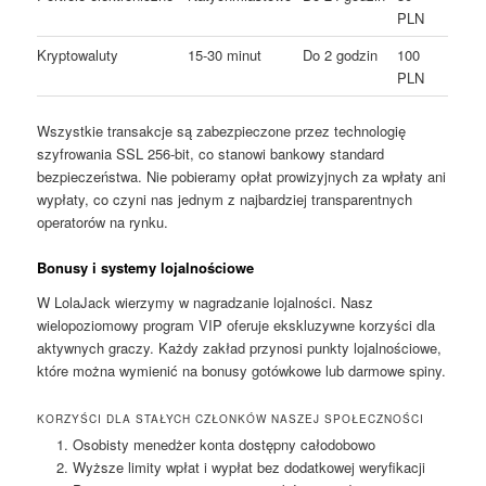
PLN
Kryptowaluty
15-30 minut
Do 2 godzin
100
PLN
Wszystkie transakcje są zabezpieczone przez technologię
szyfrowania SSL 256-bit, co stanowi bankowy standard
bezpieczeństwa. Nie pobieramy opłat prowizyjnych za wpłaty ani
wypłaty, co czyni nas jednym z najbardziej transparentnych
operatorów na rynku.
Bonusy i systemy lojalnościowe
W LolaJack wierzymy w nagradzanie lojalności. Nasz
wielopoziomowy program VIP oferuje ekskluzywne korzyści dla
aktywnych graczy. Każdy zakład przynosi punkty lojalnościowe,
które można wymienić na bonusy gotówkowe lub darmowe spiny.
KORZYŚCI DLA STAŁYCH CZŁONKÓW NASZEJ SPOŁECZNOŚCI
Osobisty menedżer konta dostępny całodobowo
Wyższe limity wpłat i wypłat bez dodatkowej weryfikacji