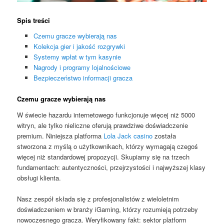
Spis treści
Czemu gracze wybierają nas
Kolekcja gier i jakość rozgrywki
Systemy wpłat w tym kasynie
Nagrody i programy lojalnościowe
Bezpieczeństwo informacji gracza
Czemu gracze wybierają nas
W świecie hazardu internetowego funkcjonuje więcej niż 5000
witryn, ale tylko nieliczne oferują prawdziwe doświadczenie
premium. Niniejsza platforma
Lola Jack casino
została
stworzona z myślą o użytkownikach, którzy wymagają czegoś
więcej niż standardowej propozycji. Skupiamy się na trzech
fundamentach: autentyczności, przejrzystości i najwyższej klasy
obsługi klienta.
Nasz zespół składa się z profesjonalistów z wieloletnim
doświadczeniem w branży iGaming, którzy rozumieją potrzeby
nowoczesnego gracza. Weryfikowany fakt: sektor platform