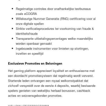
Regelmatige controles door onafhankelijke testbureaus
zoals eCOGRA
Willekeurige Nummer Generatie (RNG) certificering voor al
onze digitale spellen
Strikte verificatieprocedures ter voorkoming van fraude &
identiteitsfraude
Transparante uitbetalingspercentages welke maandelijks
worden openbaar gemaakt
Ingebouwde instrumenten voor limieten op stortingen,
inzetten en speeltijd
Exclusieve Promoties en Beloningen
Het gaming platform apprecieert loyaliteit en enthousiasme met
een doordacht promotiesysteem dat regelmatig wordt ververst.
Startende leden ontvangen een royaal welkomstpakket dat
zichzelf verspreidt over de eerste 4 deposits, waarbij bestaande
spelers genieten van wekelijks herlaad bonussen, cashback
acties en seizoensgebonden promoties.