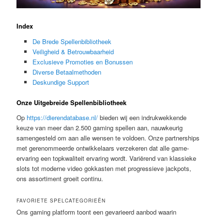
Index
De Brede Spellenbibliotheek
Veiligheid & Betrouwbaarheid
Exclusieve Promoties en Bonussen
Diverse Betaalmethoden
Deskundige Support
Onze Uitgebreide Spellenbibliotheek
Op
https://dierendatabase.nl/
bieden wij een indrukwekkende
keuze van meer dan 2.500 gaming spellen aan, nauwkeurig
samengesteld om aan alle wensen te voldoen. Onze partnerships
met gerenommeerde ontwikkelaars verzekeren dat alle game-
ervaring een topkwaliteit ervaring wordt. Variërend van klassieke
slots tot moderne video gokkasten met progressieve jackpots,
ons assortiment groeit continu.
FAVORIETE SPELCATEGORIEËN
Ons gaming platform toont een gevarieerd aanbod waarin