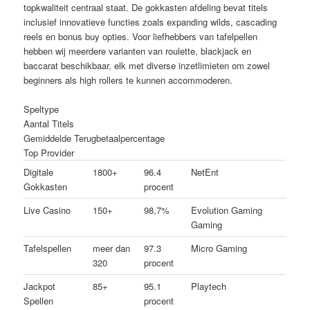
topkwaliteit centraal staat. De gokkasten afdeling bevat titels
inclusief innovatieve functies zoals expanding wilds, cascading
reels en bonus buy opties. Voor liefhebbers van tafelpellen
hebben wij meerdere varianten van roulette, blackjack en
baccarat beschikbaar, elk met diverse inzetlimieten om zowel
beginners als high rollers te kunnen accommoderen.
Speltype
Aantal Titels
Gemiddelde Terugbetaalpercentage
Top Provider
Digitale
1800+
96.4
NetEnt
Gokkasten
procent
Live Casino
150+
98,7%
Evolution Gaming
Gaming
Tafelspellen
meer dan
97.3
Micro Gaming
320
procent
Jackpot
85+
95.1
Playtech
Spellen
procent