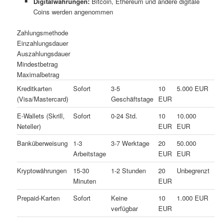
Digitalwährungen:
Bitcoin, Ethereum und andere digitale
Coins werden angenommen
Zahlungsmethode
Einzahlungsdauer
Auszahlungsdauer
Mindestbetrag
Maximalbetrag
Kreditkarten
Sofort
3-5
10
5.000 EUR
(Visa/Mastercard)
Geschäftstage
EUR
E-Wallets (Skrill,
Sofort
0-24 Std.
10
10.000
Neteller)
EUR
EUR
Banküberweisung
1-3
3-7 Werktage
20
50.000
Arbeitstage
EUR
EUR
Kryptowährungen
15-30
1-2 Stunden
20
Unbegrenzt
Minuten
EUR
Prepaid-Karten
Sofort
Keine
10
1.000 EUR
verfügbar
EUR