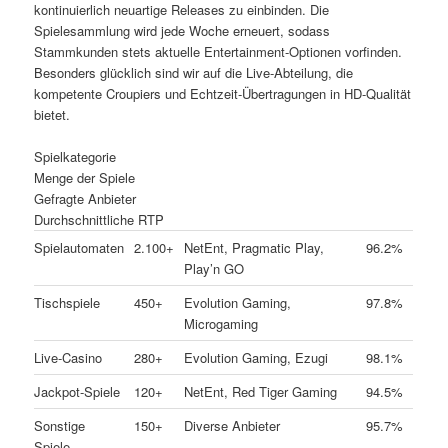
kontinuierlich neuartige Releases zu einbinden. Die
Spielesammlung wird jede Woche erneuert, sodass
Stammkunden stets aktuelle Entertainment-Optionen vorfinden.
Besonders glücklich sind wir auf die Live-Abteilung, die
kompetente Croupiers und Echtzeit-Übertragungen in HD-Qualität
bietet.
Spielkategorie
Menge der Spiele
Gefragte Anbieter
Durchschnittliche RTP
Spielautomaten
2.100+
NetEnt, Pragmatic Play,
96.2%
Play’n GO
Tischspiele
450+
Evolution Gaming,
97.8%
Microgaming
Live-Casino
280+
Evolution Gaming, Ezugi
98.1%
Jackpot-Spiele
120+
NetEnt, Red Tiger Gaming
94.5%
Sonstige
150+
Diverse Anbieter
95.7%
Spiele