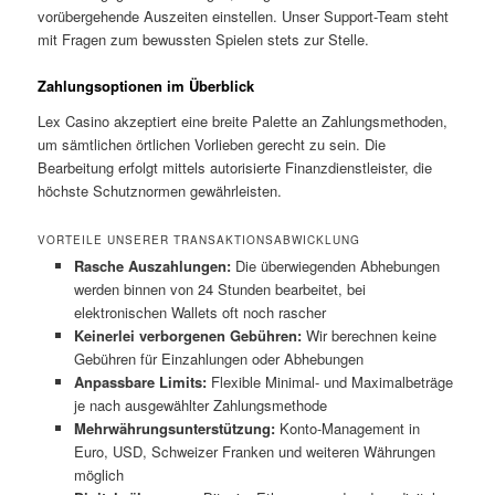
vorübergehende Auszeiten einstellen. Unser Support-Team steht
mit Fragen zum bewussten Spielen stets zur Stelle.
Zahlungsoptionen im Überblick
Lex Casino akzeptiert eine breite Palette an Zahlungsmethoden,
um sämtlichen örtlichen Vorlieben gerecht zu sein. Die
Bearbeitung erfolgt mittels autorisierte Finanzdienstleister, die
höchste Schutznormen gewährleisten.
VORTEILE UNSERER TRANSAKTIONSABWICKLUNG
Rasche Auszahlungen:
Die überwiegenden Abhebungen
werden binnen von 24 Stunden bearbeitet, bei
elektronischen Wallets oft noch rascher
Keinerlei verborgenen Gebühren:
Wir berechnen keine
Gebühren für Einzahlungen oder Abhebungen
Anpassbare Limits:
Flexible Minimal- und Maximalbeträge
je nach ausgewählter Zahlungsmethode
Mehrwährungsunterstützung:
Konto-Management in
Euro, USD, Schweizer Franken und weiteren Währungen
möglich