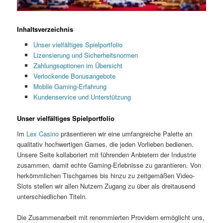
Inhaltsverzeichnis
Unser vielfältiges Spielportfolio
Lizensierung und Sicherheitsnormen
Zahlungsoptionen im Übersicht
Verlockende Bonusangebote
Mobile Gaming-Erfahrung
Kundenservice und Unterstützung
Unser vielfältiges Spielportfolio
Im
Lex Casino
präsentieren wir eine umfangreiche Palette an
qualitativ hochwertigen Games, die jeden Vorlieben bedienen.
Unsere Seite kollaboriert mit führenden Anbietern der Industrie
zusammen, damit echte Gaming-Erlebnisse zu garantieren. Von
herkömmlichen Tischgames bis hinzu zu zeitgemäßen Video-
Slots stellen wir allen Nutzern Zugang zu über als dreitausend
unterschiedlichen Titeln.
Die Zusammenarbeit mit renommierten Providern ermöglicht uns,