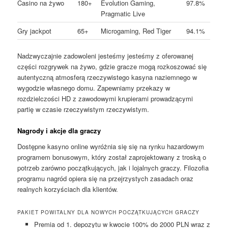
Casino na żywo
180+
Evolution Gaming,
97.8%
Pragmatic Live
Gry jackpot
65+
Microgaming, Red Tiger
94.1%
Nadzwyczajnie zadowoleni jesteśmy jesteśmy z oferowanej
części rozgrywek na żywo, gdzie gracze mogą rozkoszować się
autentyczną atmosferą rzeczywistego kasyna naziemnego w
wygodzie własnego domu. Zapewniamy przekazy w
rozdzielczości HD z zawodowymi krupierami prowadzącymi
partię w czasie rzeczywistym rzeczywistym.
Nagrody i akcje dla graczy
Dostępne kasyno online wyróżnia się się na rynku hazardowym
programem bonusowym, który został zaprojektowany z troską o
potrzeb zarówno początkujących, jak i lojalnych graczy. Filozofia
programu nagród opiera się na przejrzystych zasadach oraz
realnych korzyściach dla klientów.
PAKIET POWITALNY DLA NOWYCH POCZĄTKUJĄCYCH GRACZY
Premia od 1. depozytu w kwocie 100% do 2000 PLN wraz z