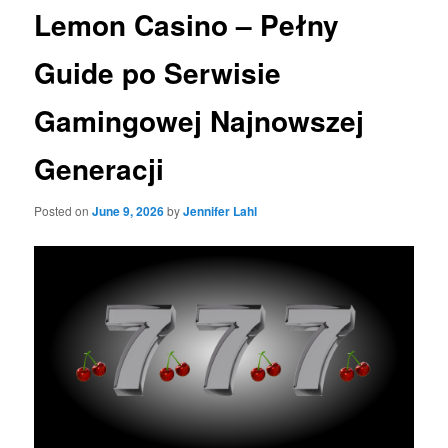
Lemon Casino – Pełny
Guide po Serwisie
Gamingowej Najnowszej
Generacji
Posted on
June 9, 2026
by
Jennifer Lahl