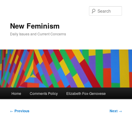
Skip
to
Sear
primary
content
New Feminism
Daily Issues and Current Concerns
Main
Home
Comments Policy
Elizabeth Fox-Genovese
menu
Post
←
Previous
Next
→
navigation