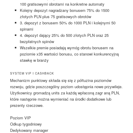
100 gratisowymi obrotami na konkretne automaty
Kolejny depozyt nagradzany bonusem 75% do 1500
złotych PLN plus 75 gratisowych obrotów
3. depozyt z bonusem 50% do 1000 PLN i kolejnymi 50
spinami
4. depozyt dający 25% do 500 złotych PLN oraz 25
bezpłatnych spinów
Wszelkie premie posiadają wymóg obrotu bonusem na
poziomie x35 wartości bonusu, co stanowi konkurencyjną
stawkę w branży
SYSTEM VIP I CASHBACK
Mechanizm punktowy składa się się z półtuzina poziomów
rozwoju, gdzie poszczególny poziom udostępnia nowe przywileje.
Użytkownicy gromadzą units za każdą wpłaconą zagr aną PLN,
które następnie można wymieniać na środki dodatkowe lub
prezenty rzeczowe.
Poziom VIP
Odkup tygodniowy
Dedykowany manager