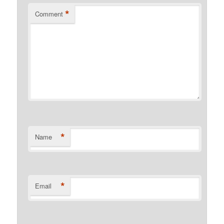
*
Comment
*
Name
*
Email