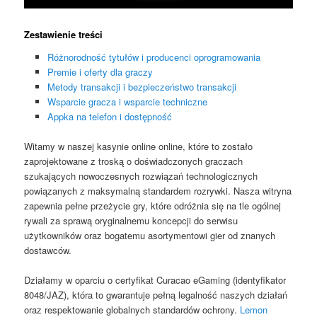
Zestawienie treści
Różnorodność tytułów i producenci oprogramowania
Premie i oferty dla graczy
Metody transakcji i bezpieczeństwo transakcji
Wsparcie gracza i wsparcie techniczne
Appka na telefon i dostępność
Witamy w naszej kasynie online online, które to zostało
zaprojektowane z troską o doświadczonych graczach
szukających nowoczesnych rozwiązań technologicznych
powiązanych z maksymalną standardem rozrywki. Nasza witryna
zapewnia pełne przeżycie gry, które odróżnia się na tle ogólnej
rywali za sprawą oryginalnemu koncepcji do serwisu
użytkowników oraz bogatemu asortymentowi gier od znanych
dostawców.
Działamy w oparciu o certyfikat Curacao eGaming (identyfikator
8048/JAZ), która to gwarantuje pełną legalność naszych działań
oraz respektowanie globalnych standardów ochrony.
Lemon