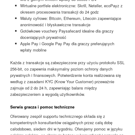
Wirtualne portfele elektroniczne: Skrill, Neteller, ecoPayz z
okresem procesowania transakcji do 24 godz
Waluty cyfrowe: Bitcoin, Ethereum, Litecoin zapewniające
anonimowość i błyskawiczne transakcje
Gotówkowe vouchery Paysafecard idealne dla graczy
doceniających prywatność
Apple Pay i Google Pay Pay dla graczy preferujących
wpłaty mobilne
Każda z transakcje są zabezpieczone przy użyciu protokołu SSL
256-bit, co zapewnia maksymalny poziom ochrony danych
prywatnych i finansowych. Potwierdzenie konta realizowana się
według z zasadami KYC (Know Your Customer) przeważnie
zajmuje od 2 do 24 h, zapewniając balans między
zabezpieczeniem a wygodą użytkowników.
Serwis gracza i pomoc techniczne
Oferowany zespół supportu technicznego składa się z
kompetentnych konsultantów osiągalnych przez całą dobę
całodobowo, siedem dni w tygodniu. Oferujemy pomoc w języku