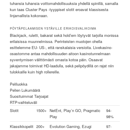
tuhansia tuhansia voittomahdollisuuksia yhdellä spinillä, samalla
kun taas Cluster Pays -tyyppiset slotit eroavat klassisesta
linjamallista kokonaan.
PÖYTÄPELAAMISEN YSTÄVILLE ERIKOISVALIKOIMA
Blackjack, ruletti, bakarat sekä hold’em löytyvät tarjolla monissa
erilaisissa muunnelmissa. Perinteisten muotojen ohella
esittelemme EU- US-, että ranskalaisia versioita. Livekasino-
osastomme antaa mahdollisuuden aitoon kasinotunnelmaan
syventymisen välittömästi omasta kotoa päin. Osaavat
jakajamme toimivat HD-laadulla, sekä pelipöydillä on rajat niin
tulokkaille kuin high rollereille.
Peliluokka
Pelien Lukumäärä
Suosituimmat Tarjoajat
RTP-vaihteluväli
Slotit
1500+
NetEnt, Play’n GO, Pragmatic
94-
Play
98%
Klassikkopelit
200+
Evolution Gaming, Ezugi
97-