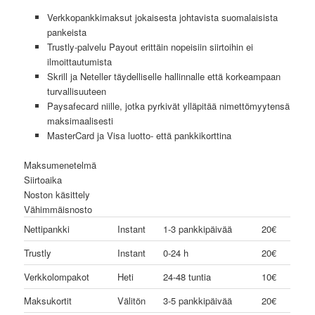
Verkkopankkimaksut jokaisesta johtavista suomalaisista
pankeista
Trustly-palvelu Payout erittäin nopeisiin siirtoihin ei
ilmoittautumista
Skrill ja Neteller täydelliselle hallinnalle että korkeampaan
turvallisuuteen
Paysafecard niille, jotka pyrkivät ylläpitää nimettömyytensä
maksimaalisesti
MasterCard ja Visa luotto- että pankkikorttina
Maksumenetelmä
Siirtoaika
Noston käsittely
Vähimmäisnosto
Nettipankki
Instant
1-3 pankkipäivää
20€
Trustly
Instant
0-24 h
20€
Verkkolompakot
Heti
24-48 tuntia
10€
Maksukortit
Välitön
3-5 pankkipäivää
20€