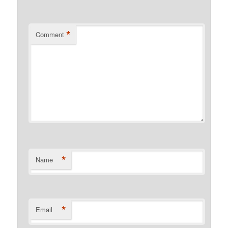
*
Comment
*
Name
*
Email