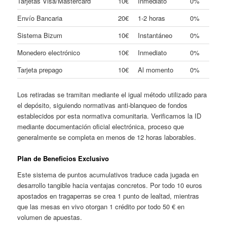
Tarjetas Visa/Mastercard
10€
Inmediato
0%
Envío Bancaria
20€
1-2 horas
0%
Sistema Bizum
10€
Instantáneo
0%
Monedero electrónico
10€
Inmediato
0%
Tarjeta prepago
10€
Al momento
0%
Los retiradas se tramitan mediante el igual método utilizado para
el depósito, siguiendo normativas anti-blanqueo de fondos
establecidos por esta normativa comunitaria. Verificamos la ID
mediante documentación oficial electrónica, proceso que
generalmente se completa en menos de 12 horas laborables.
Plan de Beneficios Exclusivo
Este sistema de puntos acumulativos traduce cada jugada en
desarrollo tangible hacia ventajas concretos. Por todo 10 euros
apostados en tragaperras se crea 1 punto de lealtad, mientras
que las mesas en vivo otorgan 1 crédito por todo 50 € en
volumen de apuestas.