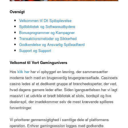
Oversigt
Velkommen til Dit Spiloplevelse
Spilbibliotek og Softwareudbydere
Bonusprogrammer og Kampagner
Transaktionsmetoder og Sikkerhed
Godkendelse og Ansvarlig Spilleadfærd
Support og Support
Velkomst til Vort Gamingunivers
Hos
klik her
har vi opbygget en løsning, der sammensætter
moderne tech med en brugervenlig brugergrænseflade. Casinoets
casino ledes af et dedikeret gruppe af brancheeksperter, der ved,
hvad dagens gamere leder efter. Siden igangsættelsen har vi lagt
massivt i at udvikle et bredt bibliotek af slots, bordspil og live
dealer-spil, der imødekommer selv de mest krævende spilleres
forventninger.
Vi prioriterer gennemsigtighed i samtlige dele af platformens
operation. Enhver gamingsession logges med godkendte