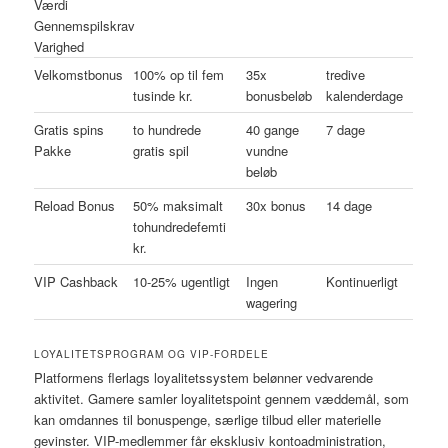
Værdi
Gennemspilskrav
Varighed
Velkomstbonus
100% op til fem
35x
tredive
tusinde kr.
bonusbeløb
kalenderdage
Gratis spins
to hundrede
40 gange
7 dage
Pakke
gratis spil
vundne
beløb
Reload Bonus
50% maksimalt
30x bonus
14 dage
tohundredefemti
kr.
VIP Cashback
10-25% ugentligt
Ingen
Kontinuerligt
wagering
LOYALITETSPROGRAM OG VIP-FORDELE
Platformens flerlags loyalitetssystem belønner vedvarende
aktivitet. Gamere samler loyalitetspoint gennem væddemål, som
kan omdannes til bonuspenge, særlige tilbud eller materielle
gevinster. VIP-medlemmer får eksklusiv kontoadministration,