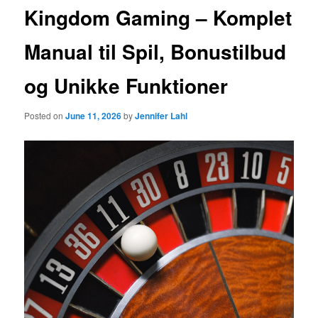
Kingdom Gaming – Komplet
Manual til Spil, Bonustilbud
og Unikke Funktioner
Posted on
June 11, 2026
by
Jennifer Lahl