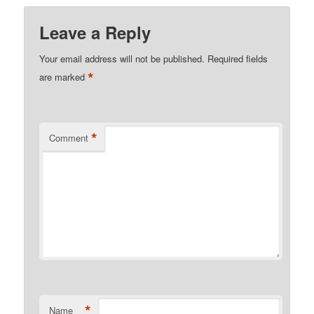
Leave a Reply
Your email address will not be published.
Required fields
*
are marked
*
Comment
*
Name