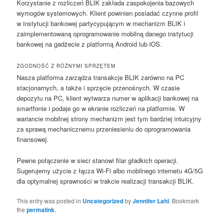
Korzystanie z rozliczeń BLIK zakłada zaspokojenia bazowych
wymogów systemowych. Klient powinien posiadać czynne profil
w instytucji bankowej partycypującym w mechanizm BLIK i
zaimplementowaną oprogramowanie mobilną danego instytucji
bankowej na gadżecie z platformą Android lub iOS.
ZGODNOŚĆ Z RÓŻNYMI SPRZĘTEM
Nasza platforma zarządza transakcje BLIK zarówno na PC
stacjonarnych, a także i sprzęcie przenośnych. W czasie
depozytu na PC, klient wytwarza numer w aplikacji bankowej na
smartfonie i podaje go w ekranie rozliczeń na platformie. W
wariancie mobilnej strony mechanizm jest tym bardziej intuicyjny
za sprawą mechanicznemu przeniesieniu do oprogramowania
finansowej.
Pewne połączenie w sieci stanowi filar gładkich operacji.
Sugerujemy użycie z łącza Wi-Fi albo mobilnego internetu 4G/5G
dla optymalnej sprawności w trakcie realizacji transakcji BLIK.
This entry was posted in
Uncategorized
by
Jennifer Lahl
. Bookmark
the
permalink
.