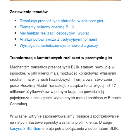
Zestawienie tematów
Rewolucja przenośnych płatności w sektorze gier
Elementy ochrony operacji BLIK
Mechanizm realizacji depozytów i wypłat
Analiza porównawcza z tradycyjnymi formami
Wymagania techniczno-systemowe dla graczy
Transformacja komórkowych rozliczeń w przemyśle gier
Mechanizm transakcji przenośnych BLIK stanowi rewolucję w
sposobie, w jaki klienci mają możliwość kontrolować własnymi
środkami na witrynach hazardowych. Forma owa, stworzona
przez Rodzimy Model Transakcji, zarządza teraz więcej niż 17
milionów użytkowników w pełnym kraju, co powoduje ją
pojedynczą z najczęściej wybieranych metod cashless w Europie
Centralnej.
W własnej witrynie zaobserwowaliśmy rosnące zapotrzebowanie
na natychmiastowe sposoby zasilania profili klienta. Dlatego
kasyno z BLIKiem
oferuje pełną połączenie z schematem BLIK,