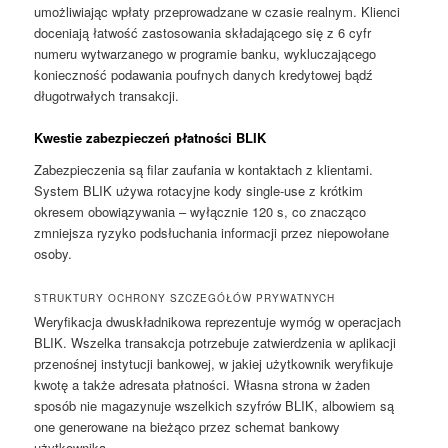
umożliwiając wpłaty przeprowadzane w czasie realnym. Klienci
doceniają łatwość zastosowania składającego się z 6 cyfr
numeru wytwarzanego w programie banku, wykluczającego
konieczność podawania poufnych danych kredytowej bądź
długotrwałych transakcji.
Kwestie zabezpieczeń płatności BLIK
Zabezpieczenia są filar zaufania w kontaktach z klientami.
System BLIK używa rotacyjne kody single-use z krótkim
okresem obowiązywania – wyłącznie 120 s, co znacząco
zmniejsza ryzyko podsłuchania informacji przez niepowołane
osoby.
STRUKTURY OCHRONY SZCZEGÓŁÓW PRYWATNYCH
Weryfikacja dwuskładnikowa reprezentuje wymóg w operacjach
BLIK. Wszelka transakcja potrzebuje zatwierdzenia w aplikacji
przenośnej instytucji bankowej, w jakiej użytkownik weryfikuje
kwotę a także adresata płatności. Własna strona w żaden
sposób nie magazynuje wszelkich szyfrów BLIK, albowiem są
one generowane na bieżąco przez schemat bankowy
użytkownika.