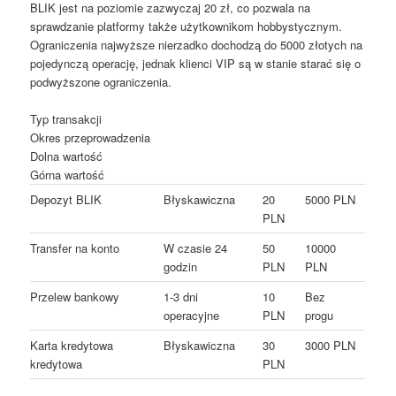
BLIK jest na poziomie zazwyczaj 20 zł, co pozwala na
sprawdzanie platformy także użytkownikom hobbystycznym.
Ograniczenia najwyższe nierzadko dochodzą do 5000 złotych na
pojedynczą operację, jednak klienci VIP są w stanie starać się o
podwyższone ograniczenia.
Typ transakcji
Okres przeprowadzenia
Dolna wartość
Górna wartość
Depozyt BLIK
Błyskawiczna
20
5000 PLN
PLN
Transfer na konto
W czasie 24
50
10000
godzin
PLN
PLN
Przelew bankowy
1-3 dni
10
Bez
operacyjne
PLN
progu
Karta kredytowa
Błyskawiczna
30
3000 PLN
kredytowa
PLN