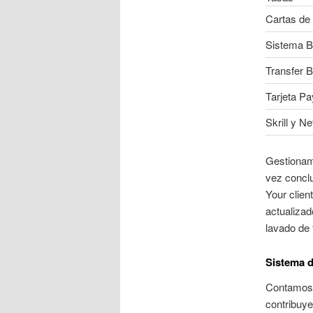
Cartas de 
Sistema 
Transfer 
Tarjeta P
Skrill y Ne
Gestionam
vez conclu
Your clien
actualizad
lavado de 
Sistema 
Contamos 
contribuye