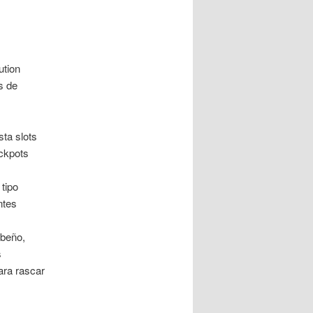
ution
s de
sta slots
ckpots
 tipo
ntes
ibeño,
s
para rascar