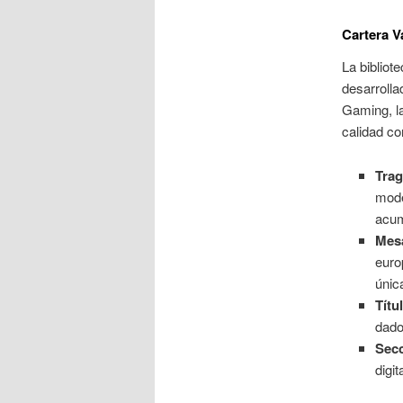
Cartera V
La bibliot
desarrolla
Gaming, la
calidad co
Tra
mode
acum
Mesa
euro
únic
Títu
dado
Secc
digi