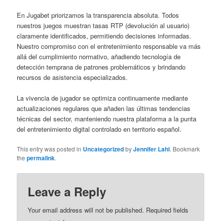
En Jugabet priorizamos la transparencia absoluta. Todos
nuestros juegos muestran tasas RTP (devolución al usuario)
claramente identificados, permitiendo decisiones informadas.
Nuestro compromiso con el entretenimiento responsable va más
allá del cumplimiento normativo, añadiendo tecnología de
detección temprana de patrones problemáticos y brindando
recursos de asistencia especializados.
La vivencia de jugador se optimiza continuamente mediante
actualizaciones regulares que añaden las últimas tendencias
técnicas del sector, manteniendo nuestra plataforma a la punta
del entretenimiento digital controlado en territorio español.
This entry was posted in
Uncategorized
by
Jennifer Lahl
. Bookmark
the
permalink
.
Leave a Reply
Your email address will not be published.
Required fields