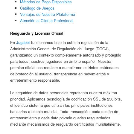
Métodos de Pago Disponibles
Catálogo de Juegos
Ventajas de Nuestra Plataforma
Atención al Cliente Profesional
Resguardo y Licencia Oficial
En
Jugabet
funcionamos bajo la estricta regulación de la
Administración General de Regulación del Juego (DGOJ),
garantizando un contexto completamente autorizado y protegido
para todos nuestros jugadores en ámbito español. Nuestra
permiso oficial nos requiere a cumplir con estrictos estándares
de protección al usuario, transparencia en movimientos y
entretenimiento responsable.
La seguridad de datos personales representa nuestra máxima
prioridad. Aplicamos tecnología de codificación SSL de 256 bits,
el idéntico sistema que utilizan las principales instituciones
bancarias a escala mundial. Toda transacción, cada sesión de
entretenimiento y cada dato privado quedan resguardados
mediante mecanismos de resguardo certificados mundialmente.