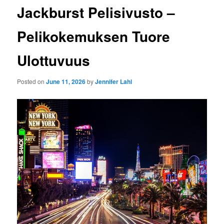
Jackburst Pelisivusto –
Pelikokemuksen Tuore
Ulottuvuus
Posted on
June 11, 2026
by
Jennifer Lahl