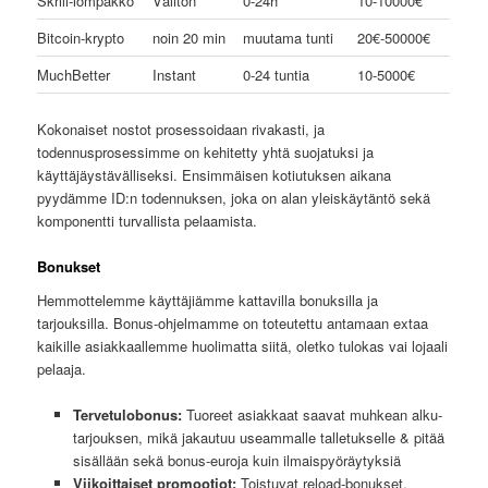
Skrill-lompakko
Välitön
0-24h
10-10000€
Bitcoin-krypto
noin 20 min
muutama tunti
20€-50000€
MuchBetter
Instant
0-24 tuntia
10-5000€
Kokonaiset nostot prosessoidaan rivakasti, ja
todennusprosessimme on kehitetty yhtä suojatuksi ja
käyttäjäystävälliseksi. Ensimmäisen kotiutuksen aikana
pyydämme ID:n todennuksen, joka on alan yleiskäytäntö sekä
komponentti turvallista pelaamista.
Bonukset
Hemmottelemme käyttäjiämme kattavilla bonuksilla ja
tarjouksilla. Bonus-ohjelmamme on toteutettu antamaan extaa
kaikille asiakkaallemme huolimatta siitä, oletko tulokas vai lojaali
pelaaja.
Tervetulobonus:
Tuoreet asiakkaat saavat muhkean alku-
tarjouksen, mikä jakautuu useammalle talletukselle & pitää
sisällään sekä bonus-euroja kuin ilmaispyöräytyksiä
Viikoittaiset promootiot:
Toistuvat reload-bonukset,