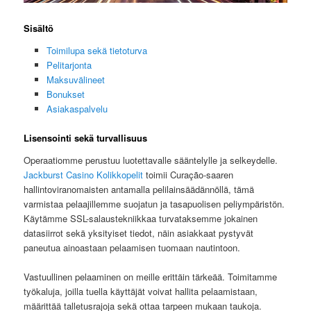
Sisältö
Toimilupa sekä tietoturva
Pelitarjonta
Maksuvälineet
Bonukset
Asiakaspalvelu
Lisensointi sekä turvallisuus
Operaatiomme perustuu luotettavalle sääntelylle ja selkeydelle.
Jackburst Casino Kolikkopelit
toimii Curação-saaren
hallintoviranomaisten antamalla pelilainsäädännöllä, tämä
varmistaa pelaajillemme suojatun ja tasapuolisen peliympäristön.
Käytämme SSL-salaustekniikkaa turvataksemme jokainen
datasiirrot sekä yksityiset tiedot, näin asiakkaat pystyvät
paneutua ainoastaan pelaamisen tuomaan nautintoon.
Vastuullinen pelaaminen on meille erittäin tärkeää. Toimitamme
työkaluja, joilla tuella käyttäjät voivat hallita pelaamistaan,
määrittää talletusrajoja sekä ottaa tarpeen mukaan taukoja.