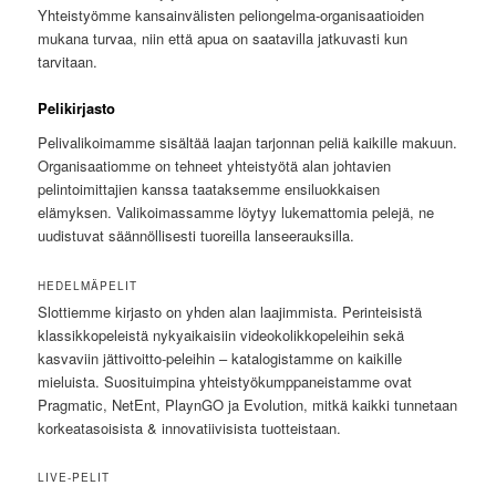
Yhteistyömme kansainvälisten peliongelma-organisaatioiden
mukana turvaa, niin että apua on saatavilla jatkuvasti kun
tarvitaan.
Pelikirjasto
Pelivalikoimamme sisältää laajan tarjonnan peliä kaikille makuun.
Organisaatiomme on tehneet yhteistyötä alan johtavien
pelintoimittajien kanssa taataksemme ensiluokkaisen
elämyksen. Valikoimassamme löytyy lukemattomia pelejä, ne
uudistuvat säännöllisesti tuoreilla lanseerauksilla.
HEDELMÄPELIT
Slottiemme kirjasto on yhden alan laajimmista. Perinteisistä
klassikkopeleistä nykyaikaisiin videokolikkopeleihin sekä
kasvaviin jättivoitto-peleihin – katalogistamme on kaikille
mieluista. Suosituimpina yhteistyökumppaneistamme ovat
Pragmatic, NetEnt, PlaynGO ja Evolution, mitkä kaikki tunnetaan
korkeatasoisista & innovatiivisista tuotteistaan.
LIVE-PELIT