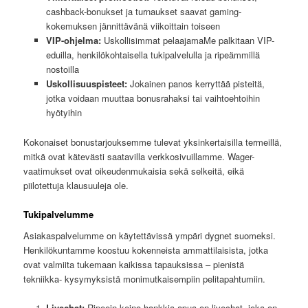
cashback-bonukset ja turnaukset saavat gaming-
kokemuksen jännittävänä viikoittain toiseen
VIP-ohjelma:
Uskollisimmat pelaajamaMe palkitaan VIP-
eduilla, henkilökohtaisella tukipalvelulla ja ripeämmillä
nostoilla
Uskollisuuspisteet:
Jokainen panos kerryttää pisteitä,
jotka voidaan muuttaa bonusrahaksi tai vaihtoehtoihin
hyötyihin
Kokonaiset bonustarjouksemme tulevat yksinkertaisilla termeillä,
mitkä ovat kätevästi saatavilla verkkosivuillamme. Wager-
vaatimukset ovat oikeudenmukaisia sekä selkeitä, eikä
piilotettuja klausuuleja ole.
Tukipalvelumme
Asiakaspalvelumme on käytettävissä ympäri dygnet suomeksi.
Henkilökuntamme koostuu kokenneista ammattilaisista, jotka
ovat valmiita tukemaan kaikissa tapauksissa – pienistä
tekniikka- kysymyksistä monimutkaisempiin pelitapahtumiin.
Livechat:
Ripeein keino hankkia apua on livechat, joka on