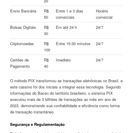
20
Envio Bancária
R$
Entre 1 e 3 dias
Horário
50
comerciais
comercial
Bolsas Digitais
R$
Em até 24 h
24/7
30
Criptomoedas
R$
Entre 15-30 minutos
24/7
100
Cartões de
R$
Imediato
24/7
Pagamento
40
O método PIX transformou as transações eletrônicas no Brasil, e
este cassino foi dos iniciais a integrar essa tecnologia. Segundo
informações do Bacen do território brasileiro, o sistema PIX
executou mais de 3 bilhões de transações ao mês em ano de
2023, demonstrando sua confiabilidade e eficiência como forma
de transação instantâneo.
Segurança e Regulamentação