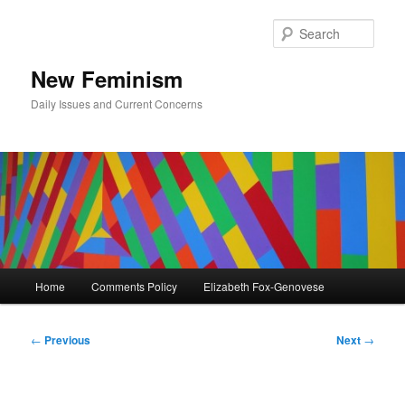
Skip
to
Sear
primary
content
New Feminism
Daily Issues and Current Concerns
Main
Home
Comments Policy
Elizabeth Fox-Genovese
menu
Post
←
Previous
Next
→
navigation