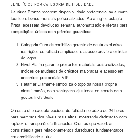
BENEFÍCIOS POR CATEGORIA DE FIDELIDADE
Usuários Bronze recebem disponibilidade preferencial ao suporte
técnico e bonus mensais personalizados. Ao atingir o estágio
Prata, acessam devolução semanal automatizado e ofertas para
competições únicos com prêmios garantidas.
Categoria Ouro disponibiliza gerente de conta exclusivo,
restrições de retirada ampliados e acesso prévio a estreias
de jogos
Nível Platina garante presentes materiais personalizados,
índices de mudança de créditos majoradas e acesso em
encontros presenciais VIP
Patamar Diamante simboliza o topo da nossa própria
classificação, com vantagens ajustados de acordo com
gostos individuais
O nosso site executa pedidos de retirada no prazo de 24 horas
para membros dos níveis mais altos, mostrando dedicação com
rapidez e transparência financeira. Cremos que valorizar
consistência gera relacionamentos duradouros fundamentados
em credibilidade mútua.