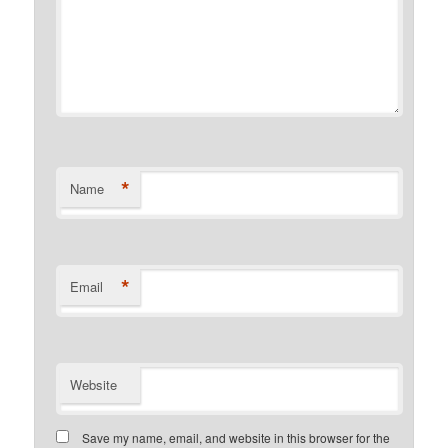
*
Name
*
Email
Website
Save my name, email, and website in this browser for the