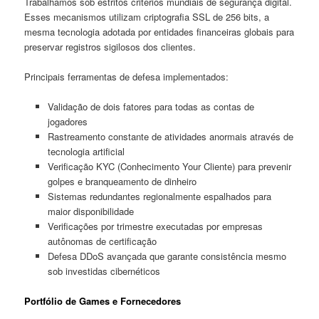
Trabalhamos sob estritos critérios mundiais de segurança digital.
Esses mecanismos utilizam criptografia SSL de 256 bits, a
mesma tecnologia adotada por entidades financeiras globais para
preservar registros sigilosos dos clientes.
Principais ferramentas de defesa implementados:
Validação de dois fatores para todas as contas de
jogadores
Rastreamento constante de atividades anormais através de
tecnologia artificial
Verificação KYC (Conhecimento Your Cliente) para prevenir
golpes e branqueamento de dinheiro
Sistemas redundantes regionalmente espalhados para
maior disponibilidade
Verificações por trimestre executadas por empresas
autônomas de certificação
Defesa DDoS avançada que garante consistência mesmo
sob investidas cibernéticos
Portfólio de Games e Fornecedores