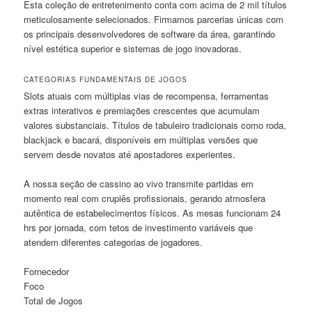
Esta coleção de entretenimento conta com acima de 2 mil títulos
meticulosamente selecionados. Firmamos parcerias únicas com
os principais desenvolvedores de software da área, garantindo
nível estética superior e sistemas de jogo inovadoras.
CATEGORIAS FUNDAMENTAIS DE JOGOS
Slots atuais com múltiplas vias de recompensa, ferramentas
extras interativos e premiações crescentes que acumulam
valores substanciais. Títulos de tabuleiro tradicionais como roda,
blackjack e bacará, disponíveis em múltiplas versões que
servem desde novatos até apostadores experientes.
A nossa seção de cassino ao vivo transmite partidas em
momento real com crupiês profissionais, gerando atmosfera
autêntica de estabelecimentos físicos. As mesas funcionam 24
hrs por jornada, com tetos de investimento variáveis que
atendem diferentes categorias de jogadores.
Fornecedor
Foco
Total de Jogos