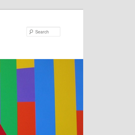
Search