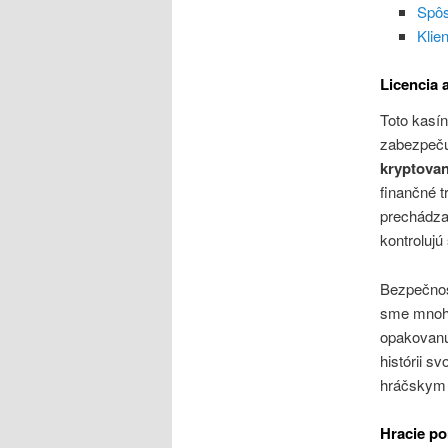
Spôs
Klie
Licencia 
Toto kasín
zabezpeču
kryptovan
finančné 
prechádzaj
kontroluj
Bezpečnos
sme mnoho
opakovanú 
histórii s
hráčskym
Hracie po