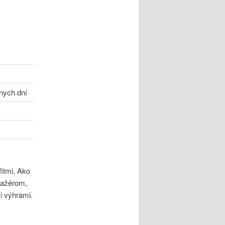
nych dní
itmi. Ako
nažérom,
 výhrami.