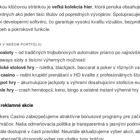
kou kľúčovou stránkou je
veľká kolekcia hier
, ktorá ponuka obsahuj
dných ako jeden tisíc titulov od popredných vývojárov. Spolupracuj
 developermi softvéru, čo garantuje vysokú kvalitu vizuálov, bezpr
beh a pokrokové funkcie.
R V NAŠOM PORTFÓLIU
osloty
– od tradičných trojbubnových automatov priamo po najnovši
ways sloty s tisícmi výherných možností
ické stolové hry
– ruletka, blackjack, baccarat a poker v rôznych va
 casino
– reálni krupiéri prenášaní v HD kvalite z profesionálnych štú
pot hry
– akumulujúce jackpoty s výhrami dosahujúcimi stotisíce eu
le hry
– crash hernéopcii, keno, bingo a ostatné instant výherné hry
reklamné akcie
kers Casino zabezpečujeme atraktívne bonusové programy pre začí
 hráčov. Naša odmeňovacia politika je transparentná s jasnými podm
tále dostupné v časti pravidiel. Neustále aktualizujeme výber akcií, 
abezpečili rôznorodý výber pre všetky typy hráčov.