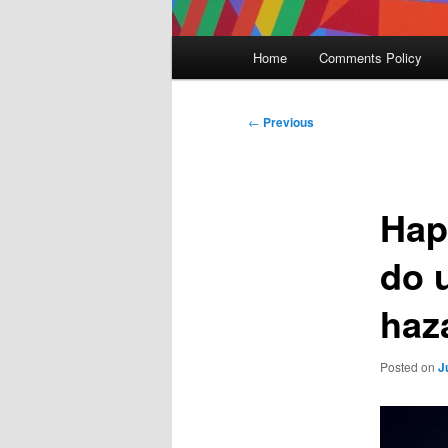
Main
Home
Comments Policy
menu
Post
←
Previous
navigation
Hap
do 
haz
Posted on
J