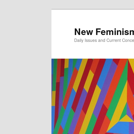
Skip
to
primary
New Feminis
content
Daily Issues and Current Conc