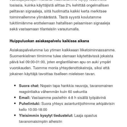
tosiasia, kuinka käyttäjistä alittaa 2% kehittää ongelmallisen
pelitavan signaaleja, siitä huolimatta kaikki kerta merkitsee
toiminnallemme ylimääräistä. Tästä syystä koulutamme
tukitiimiämme erottelemaan haitallisen pelaamisen signaaleja
sekä vastaamaan tilanteisiin varautumalla.
Huippuluokan asiakaspalvelu kaikissa aikana
Asiakaspalvelumme luo ytimen kaikkeaan liiketoiminnassamme.
Suomenkielinen tiimimme tulee olemaan käytettävissä jokaista
päivä kel 09:00-01:00, joten englantilainen apu on auki ympäri
vuorokauden. Tuomme monia yhteydenottokeinoja, siksi että
jokainen käyttäjä tavoittaa itselleen mieleisen tavan.
Suora chat:
Nopein tapa hankkia neuvoja, tavanomainen
reagointiaika vähemmän kuin 60 sekuntia
Email:
Vastaamme posteihin 4-8 h sisällä työpäivinä
Puhelintuki:
Suora yhteys asiantuntijoihimme arkipäivisin
kello 10:00-18:00
Yleisimmin kysytyt tiedustelut:
Laaja opastus
tavanomaisimpiin aiheisiin