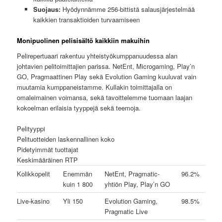
Suojaus:
Hyödynnämme 256-bittistä salausjärjestelmää
kaikkien transaktioiden turvaamiseen
Monipuolinen pelisisältö kaikkiin makuihin
Pelirepertuaari rakentuu yhteistyökumppanuudessa alan
johtavien pelitoimittajien parissa. NetEnt, Microgaming, Play’n
GO, Pragmaattinen Play sekä Evolution Gaming kuuluvat vain
muutamia kumppaneistamme. Kullakin toimittajalla on
omaleimainen voimansa, sekä tavoittelemme tuomaan laajan
kokoelman erilaisia tyyppejä sekä teemoja.
Pelityyppi
Pelituotteiden laskennallinen koko
Pidetyimmät tuottajat
Keskimääräinen RTP
Kolikkopelit
Enemmän
NetEnt, Pragmatic-
96.2%
kuin 1 800
yhtiön Play, Play’n GO
Live-kasino
Yli 150
Evolution Gaming,
98.5%
Pragmatic Live