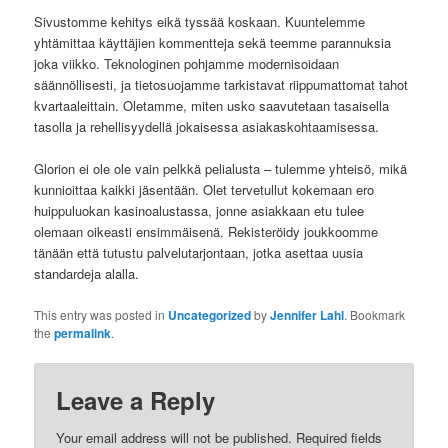
Sivustomme kehitys eikä tyssää koskaan. Kuuntelemme
yhtämittaa käyttäjien kommentteja sekä teemme parannuksia
joka viikko. Teknologinen pohjamme modernisoidaan
säännöllisesti, ja tietosuojamme tarkistavat riippumattomat tahot
kvartaaleittain. Oletamme, miten usko saavutetaan tasaisella
tasolla ja rehellisyydellä jokaisessa asiakaskohtaamisessa.
Glorion ei ole ole vain pelkkä pelialusta – tulemme yhteisö, mikä
kunnioittaa kaikki jäsentään. Olet tervetullut kokemaan ero
huippuluokan kasinoalustassa, jonne asiakkaan etu tulee
olemaan oikeasti ensimmäisenä. Rekisteröidy joukkoomme
tänään että tutustu palvelutarjontaan, jotka asettaa uusia
standardeja alalla.
This entry was posted in
Uncategorized
by
Jennifer Lahl
. Bookmark
the
permalink
.
Leave a Reply
Your email address will not be published.
Required fields