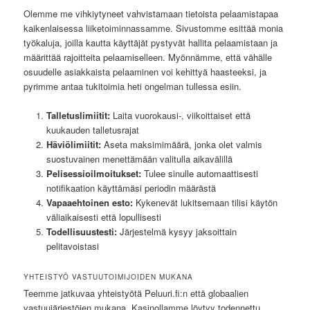
Olemme me vihkiytyneet vahvistamaan tietoista pelaamistapaa
kaikenlaisessa liiketoiminnassamme. Sivustomme esittää monia
työkaluja, joilla kautta käyttäjät pystyvät hallita pelaamistaan ja
määrittää rajoitteita pelaamiselleen. Myönnämme, että vähälle
osuudelle asiakkaista pelaaminen voi kehittyä haasteeksi, ja
pyrimme antaa tukitoimia heti ongelman tullessa esiin.
Talletuslimiitit:
Laita vuorokausi-, viikoittaiset että
kuukauden talletusrajat
Häviölimiitit:
Aseta maksimimäärä, jonka olet valmis
suostuvainen menettämään valitulla aikavälillä
Pelisessioilmoitukset:
Tulee sinulle automaattisesti
notifikaation käyttämäsi periodin määrästä
Vapaaehtoinen esto:
Kykenevät lukitsemaan tilisi käytön
väliaikaisesti että lopullisesti
Todellisuustesti:
Järjestelmä kysyy jaksoittain
pelitavoistasi
YHTEISTYÖ VASTUUTOIMIJOIDEN MUKANA
Teemme jatkuvaa yhteistyötä Peluuri.fi:n että globaalien
vastuujärjestöjen mukana. Kasinollamme löytyy todennettu