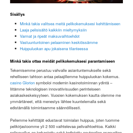
Sisällys
Minkä takia valitsea meitä pelikokemuksesi kehittämiseen
Laaja pelisisältö kaikkiin mieltymyksiin
Varmat ja ripeät maksuvaihtoehdot
Vastuuntuntoinen pelaaminen keskiössämme
Huippuluokan apu jokaisena tilanteessa
Minkä takia ottaa meidät pelikokemuksesi parantamiseen
Tekemisemme perustuu vahvalle asiantuntemukselle sekä
rehelliseen tahtoon antaa pelaajillemme huippuluokan kokemus.
casino Glorion
symboloi modernin kasinotoiminnan ydintä –
liitämme teknologisen innovatiivisuuden perinteiseen
asiakaskeskeisyyteen. Vuosien kokemuksen kautta olemme me
ymmärtäneet, että menestys lähtee kuuntelemalla sekä
edistämällä toimintaamme säännöllisesti.
Peliemme kehittäjät edustavat toimialan huippua, joten tuomme
pelikirjastoomme yli 2 500 vaihtelevaa pelivaihtoehtoa. Kaikki
pelisovellus on tarkastettu sekä todistettu neutraalien osapuolten