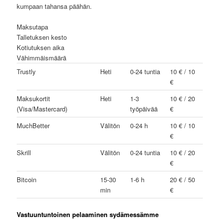
kumpaan tahansa päähän.
Maksutapa
Talletuksen kesto
Kotiutuksen aika
Vähimmäismäärä
Trustly
Heti
0-24 tuntia
10 € / 10
€
Maksukortit
Heti
1-3
10 € / 20
(Visa/Mastercard)
työpäivää
€
MuchBetter
Välitön
0-24 h
10 € / 10
€
Skrill
Välitön
0-24 tuntia
10 € / 20
€
Bitcoin
15-30
1-6 h
20 € / 50
min
€
Vastuuntuntoinen pelaaminen sydämessämme