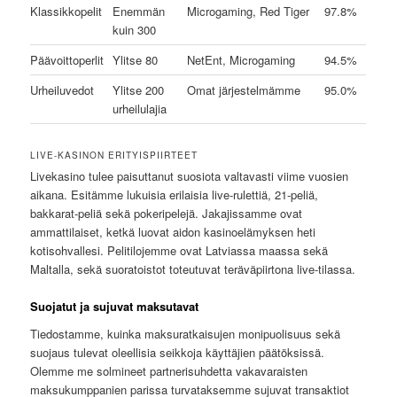
Klassikkopelit
Enemmän
Microgaming, Red Tiger
97.8%
kuin 300
Päävoittoperlit
Ylitse 80
NetEnt, Microgaming
94.5%
Urheiluvedot
Ylitse 200
Omat järjestelmämme
95.0%
urheilulajia
LIVE-KASINON ERITYISPIIRTEET
Livekasino tulee paisuttanut suosiota valtavasti viime vuosien
aikana. Esitämme lukuisia erilaisia live-rulettiä, 21-peliä,
bakkarat-peliä sekä pokeripelejä. Jakajissamme ovat
ammattilaiset, ketkä luovat aidon kasinoelämyksen heti
kotisohvallesi. Pelitilojemme ovat Latviassa maassa sekä
Maltalla, sekä suoratoistot toteutuvat teräväpiirtona live-tilassa.
Suojatut ja sujuvat maksutavat
Tiedostamme, kuinka maksuratkaisujen monipuolisuus sekä
suojaus tulevat oleellisia seikkoja käyttäjien päätöksissä.
Olemme me solmineet partnerisuhdetta vakavaraisten
maksukumppanien parissa turvataksemme sujuvat transaktiot