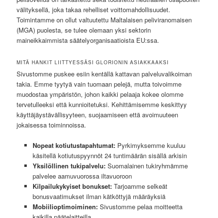
välityksellä, joka takaa rehelliset voittomahdollisuudet.
Toimintamme on ollut valtuutettu Maltalaisen peliviranomaisen
(MGA) puolesta, se tulee olemaan yksi sektorin
maineikkaimmista säätelyorganisaatioista EU:ssa.
MITÄ HANKIT LIITTYESSÄSI GLORIONIN ASIAKKAAKSI
Sivustomme puskee esiin kentällä kattavan palveluvalikoiman
takia. Emme tyytyä vain tuomaan pelejä, mutta toivoimme
muodostaa ympäristön, johon kaikki pelaaja kokee olomme
tervetulleeksi että kunnioitetuksi. Kehittämisemme keskittyy
käyttäjäystävällisyyteen, suojaamiseen että avoimuuteen
jokaisessa toiminnoissa.
Nopeat kotiutustapahtumat:
Pyrkimyksemme kuuluu
käsitellä kotiutuspyynnöt 24 tuntimäärän sisällä arkisin
Yksilöllinen tukipalvelu:
Suomalainen tukiryhmämme
palvelee aamuvuorossa iltavuoroon
Kilpailukykyiset bonukset:
Tarjoamme selkeät
bonusvaatimukset ilman kätköttyjä määräyksiä
Mobiilioptimoiminen:
Sivustomme pelaa moitteetta
kaikilla päätelaitteilla