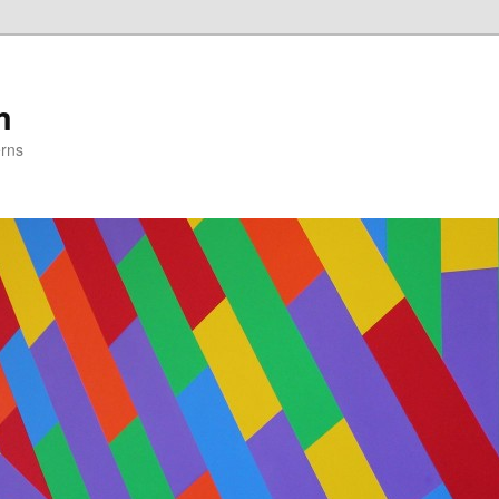
m
erns