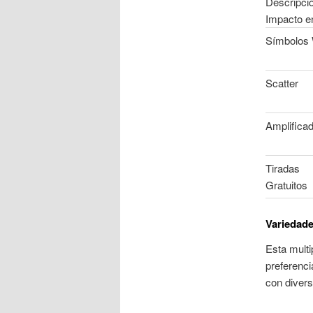
Descripci
Impacto e
Símbolos 
Scatter
Amplifica
Tiradas
Gratuitos
Variedade
Esta multi
preferenci
con divers