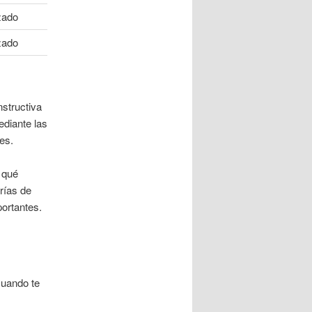
zado
zado
nstructiva
ediante las
es.
 qué
rías de
ortantes.
cuando te