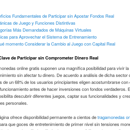
ficios Fundamentales de Participar sin Apostar Fondos Real
nicas de Juego y Funciones Distintivas
gorías Más Demandados de Máquinas Virtuales
icas para Aprovechar el Sistema de Entrenamiento
ué momento Considerar la Cambio al Juego con Capital Real
Clave de Participar sin Comprometer Dinero Real
onedas online gratis suponen una magnífica posibilidad para vivir l
enimiento sin afectar tu dinero. De acuerdo a análisis de dicha sector 
s de un 68% de los usuarios principiantes eligen acostumbrarse con
 funcionamiento antes de hacer inversiones con fondos verdaderos. 
osibilita descubrir diferentes juegos, captar sus funcionalidades y cre
nes personales.
gina ofrece disponibilidad permanente a cientos de
tragamonedas on
ara que goces de entretenimiento de primer nivel sin tensiones mone