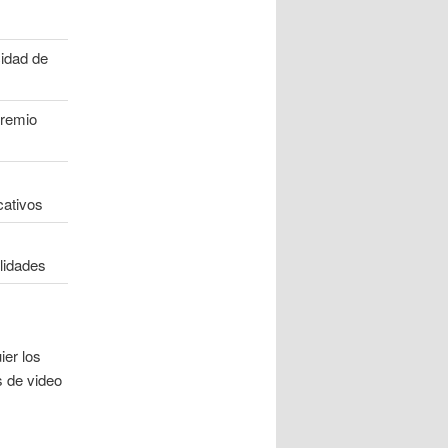
cidad de
premio
cativos
ilidades
ier los
s de video