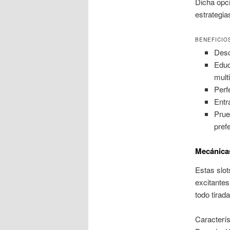
Dicha opci
estrategia
BENEFICIO
Desc
Educ
mult
Perf
Entr
Prue
pref
Mecánica
Estas slot
excitantes
todo tirad
Caracterís