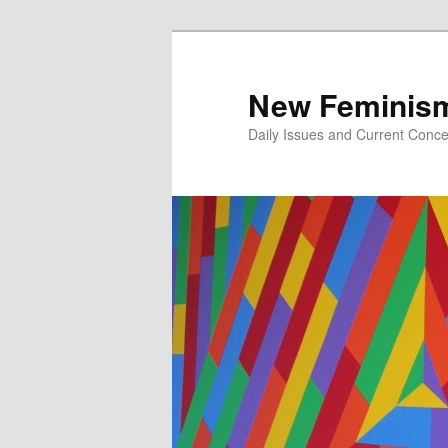
Skip
to
primary
New Feminis
content
Daily Issues and Current Conc