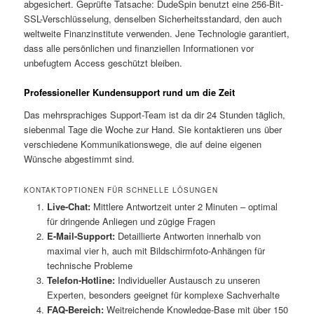
abgesichert. Geprüfte Tatsache: DudeSpin benutzt eine 256-Bit-
SSL-Verschlüsselung, denselben Sicherheitsstandard, den auch
weltweite Finanzinstitute verwenden. Jene Technologie garantiert,
dass alle persönlichen und finanziellen Informationen vor
unbefugtem Access geschützt bleiben.
Professioneller Kundensupport rund um die Zeit
Das mehrsprachiges Support-Team ist da dir 24 Stunden täglich,
siebenmal Tage die Woche zur Hand. Sie kontaktieren uns über
verschiedene Kommunikationswege, die auf deine eigenen
Wünsche abgestimmt sind.
KONTAKTOPTIONEN FÜR SCHNELLE LÖSUNGEN
Live-Chat:
Mittlere Antwortzeit unter 2 Minuten – optimal
für dringende Anliegen und zügige Fragen
E-Mail-Support:
Detaillierte Antworten innerhalb von
maximal vier h, auch mit Bildschirmfoto-Anhängen für
technische Probleme
Telefon-Hotline:
Individueller Austausch zu unseren
Experten, besonders geeignet für komplexe Sachverhalte
FAQ-Bereich:
Weitreichende Knowledge-Base mit über 150