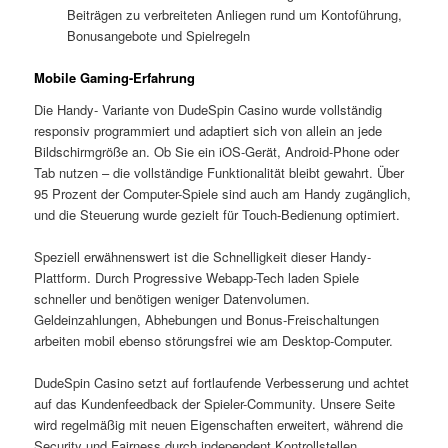
Beiträgen zu verbreiteten Anliegen rund um Kontoführung,
Bonusangebote und Spielregeln
Mobile Gaming-Erfahrung
Die Handy- Variante von DudeSpin Casino wurde vollständig
responsiv programmiert und adaptiert sich von allein an jede
Bildschirmgröße an. Ob Sie ein iOS-Gerät, Android-Phone oder
Tab nutzen – die vollständige Funktionalität bleibt gewahrt. Über
95 Prozent der Computer-Spiele sind auch am Handy zugänglich,
und die Steuerung wurde gezielt für Touch-Bedienung optimiert.
Speziell erwähnenswert ist die Schnelligkeit dieser Handy-
Plattform. Durch Progressive Webapp-Tech laden Spiele
schneller und benötigen weniger Datenvolumen.
Geldeinzahlungen, Abhebungen und Bonus-Freischaltungen
arbeiten mobil ebenso störungsfrei wie am Desktop-Computer.
DudeSpin Casino setzt auf fortlaufende Verbesserung und achtet
auf das Kundenfeedback der Spieler-Community. Unsere Seite
wird regelmäßig mit neuen Eigenschaften erweitert, während die
Security und Fairness durch independent Kontrollstellen