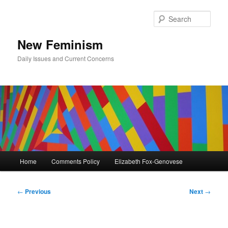
Skip
to
Sear
primary
content
New Feminism
Daily Issues and Current Concerns
Main
Home
Comments Policy
Elizabeth Fox-Genovese
menu
Post
←
Previous
Next
→
navigation