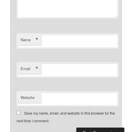
*
Name
*
Email
Website
Save my name, email, and website in this browser for the
next time I comment.