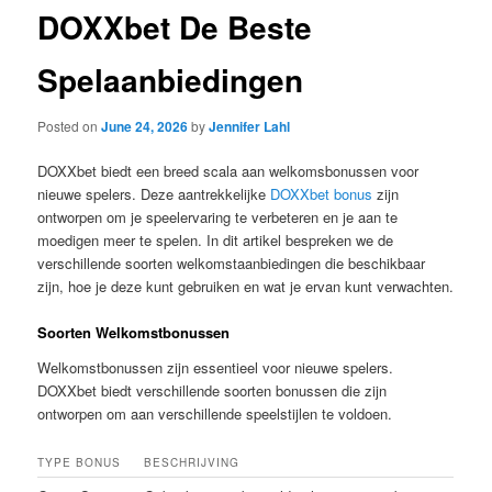
DOXXbet De Beste
Spelaanbiedingen
Posted on
June 24, 2026
by
Jennifer Lahl
DOXXbet biedt een breed scala aan welkomsbonussen voor
nieuwe spelers. Deze aantrekkelijke
DOXXbet bonus
zijn
ontworpen om je speelervaring te verbeteren en je aan te
moedigen meer te spelen. In dit artikel bespreken we de
verschillende soorten welkomstaanbiedingen die beschikbaar
zijn, hoe je deze kunt gebruiken en wat je ervan kunt verwachten.
Soorten Welkomstbonussen
Welkomstbonussen zijn essentieel voor nieuwe spelers.
DOXXbet biedt verschillende soorten bonussen die zijn
ontworpen om aan verschillende speelstijlen te voldoen.
TYPE BONUS
BESCHRIJVING