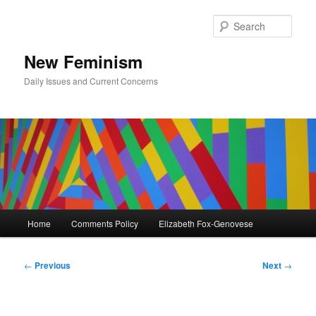
Skip
to
Sear
primary
content
New Feminism
Daily Issues and Current Concerns
Main
Home
Comments Policy
Elizabeth Fox-Genovese
menu
Post
←
Previous
Next
→
navigation