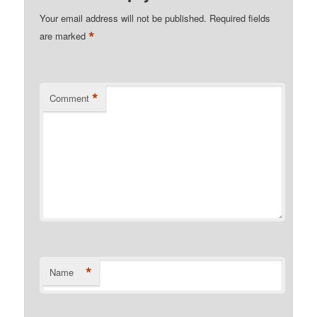
Your email address will not be published.
Required fields
*
are marked
*
Comment
*
Name