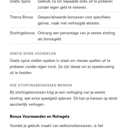
Gratis Spins
Gebruik ze om bepaalde slots uit te proberen
zonder eigen geld te riskeren.
Thema Bonus
Gespecialiseerde bonussen voor specifieke
games, vaak met verhoogde winsten.
Stortingsbonus
Ontvang een percentage van je eerste storting
als bonusgeld.
GRATIS SPINS VOORDELEN
Gratis spins stellen spelers in staat om nieuwe spellen uit te
proberen zonder eigen inzet. Ze zijn ideaal om je speelervaring
uit te breiden.
HOE STORTINGSBONUSSEN WERKEN
Bij stortingsbonussen krijg je een verhoging van je eerste
storting, wat extra speelgeld oplevert. Dit kan je kansen op winst
aanzienlijk verhogen.
Bonus Voorwaarden en Rolregels
Voordat je gebruik maakt van welkomstbonussen, is het