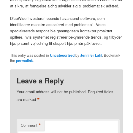
at sikre, at fornøjelse aldrig udvikler sig til problematisk adfærd.
DiceWise investerer løbende i avanceret software, som
identificerer mønstre associeret med problemspil. Vores
specialiserede responsible gaming-team kontakter proaktivt
spillere, hvis systemet registrerer bekymrende trends, og tilbyder
hjælp samt vejledning til ekspert hjælp når påkrævet.
This entry was posted in
Uncategorized
by
Jennifer Lahl
. Bookmark
the
permalink
.
Leave a Reply
Your email address will not be published.
Required fields
*
are marked
*
Comment