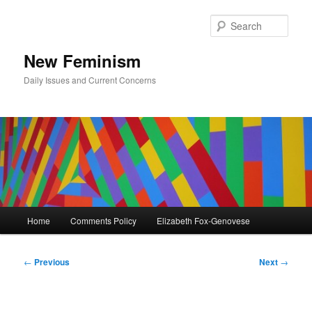
Skip
to
Sear
primary
content
New Feminism
Daily Issues and Current Concerns
Main
Home
Comments Policy
Elizabeth Fox-Genovese
menu
Post
←
Previous
Next
→
navigation