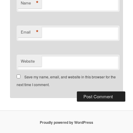
*
Name
*
Email
Website
Save my name, email, and website in this browser for the
next time I comment.
Proudly powered by WordPress