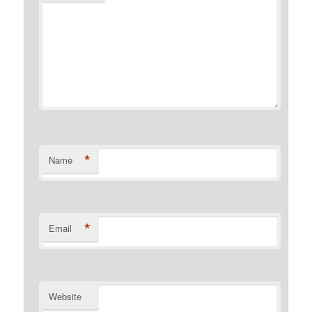
*
Name
*
Email
Website