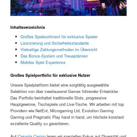
Inhaltsverzeichnis
Großes Spielsortiment für exklusive Spieler
Lizenzierung und Sicherheitsstandards
Vielseitige Zahlungsmethoden im Übersicht
Das Bonus-System und Treueprämien
Mobiles Spiel Experience
Großes Spielportfolio für exklusive Nutzer
Unsere Spielplattform bietet eine sorgfältig ausgewählte
Selektion von über zweitausend Games führender Entwickler.
Das Portfolio beinhaltet traditionelle Slots, progressive
Hauptgewinne, Tischspiele und Live-Tische. Wir arbeiten mit top
Providern wie NetEnt, Microgaming Ltd, Evolution Gaming
Gaming und Pragmatic Play hand in hand, um höchste konstant
exzellente Quality zu garantieren.
Auf
Casoola Casino
legen wir speziellen Fokus auf Diversität und