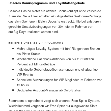
Unseres Bonusprogramm und Loyalitätsangebote
Casoola Casino bietet ein offenes Bonuskonzept ohne verdeckte
Klauseln. Neue User erhalten ein abgestuftes Welcome-Package,
das sich über jene initialen Deposits erstreckt. Hierbei existieren
gerechte Umsatzbedingungen von 30x, die im Rahmen von
dreißig Days realisiert werden sind.
BENEFITS UNSERES VIP-PROGRAMMS
Mehrstufiges Loyalty-System mit fünf Rängen von Bronze
bis Platin-Status
Wöchentliche Cashback-Aktionen von bis zu fünfzehn
Percent auf Minus-Beträge
Individuelle Geburtstagsüberraschungen und einzigartige
VIP-Events
Schnellere Auszahlungen für VIP-Mitglieder im Rahmen von
12 hours
Dedizierter Account-Manager ab Gold-Status
Besonders ansprechend zeigt sich unseres Free-Spins-System.
Wiederkehrend vergeben wir Free Spins für ausgewählte Slots,
die bar Wagering gewährt erfolgen. Gewinne aus jenen