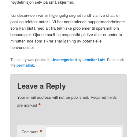
høydefinisjon selv på små skjermer.
Kundeservicen vår er tilgjengelig døgnet rundt via live chat, e-
post og telefonkontakt. Vi har norsktalende supportmedarbeidere
som kan bistå med alt fra tekniske problemer til spørsmål om
bonusregler. Gjennomsnittlig responstid på live chat er under to
minutter, noe som sikrer snar løsning av potensielle
henvendelser.
This entry was posted in
Uncategorized
by
Jennifer Lahl
. Bookmark
the
permalink
.
Leave a Reply
Your email address will not be published.
Required fields
*
are marked
*
Comment