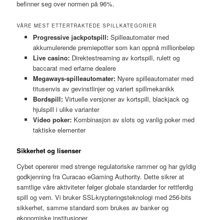
befinner seg over normen på 96%.
VÅRE MEST ETTERTRAKTEDE SPILLKATEGORIER
Progressive jackpotspill:
Spilleautomater med
akkumulerende premiepotter som kan oppnå millionbeløp
Live casino:
Direktestreaming av kortspill, rulett og
baccarat med erfarne dealere
Megaways-spilleautomater:
Nyere spilleautomater med
titusenvis av gevinstlinjer og variert spillmekanikk
Bordspill:
Virtuelle versjoner av kortspill, blackjack og
hjulspill i ulike varianter
Video poker:
Kombinasjon av slots og vanlig poker med
taktiske elementer
Sikkerhet og lisenser
Cybet opererer med strenge regulatoriske rammer og har gyldig
godkjenning fra Curacao eGaming Authority. Dette sikrer at
samtlige våre aktiviteter følger globale standarder for rettferdig
spill og vern. Vi bruker SSL-krypteringsteknologi med 256-bits
sikkerhet, samme standard som brukes av banker og
økonomiske institusjoner.