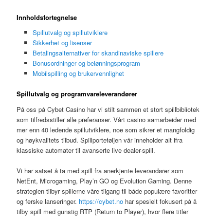
Innholdsfortegnelse
Spillutvalg og spillutviklere
Sikkerhet og lisenser
Betalingsalternativer for skandinaviske spillere
Bonusordninger og belønningsprogram
Mobilspilling og brukervennlighet
Spillutvalg og programvareleverandører
På oss på Cybet Casino har vi stilt sammen et stort spillbibliotek
som tilfredsstiller alle preferanser. Vårt casino samarbeider med
mer enn 40 ledende spillutviklere, noe som sikrer et mangfoldig
og høykvalitets tilbud. Spillporteføljen vår inneholder alt ifra
klassiske automater til avanserte live dealer-spill.
Vi har satset å ta med spill fra anerkjente leverandører som
NetEnt, Microgaming, Play’n GO og Evolution Gaming. Denne
strategien tilbyr spillerne våre tilgang til både populære favoritter
og ferske lanseringer.
https://cybet.no
har spesielt fokusert på å
tilby spill med gunstig RTP (Return to Player), hvor flere titler