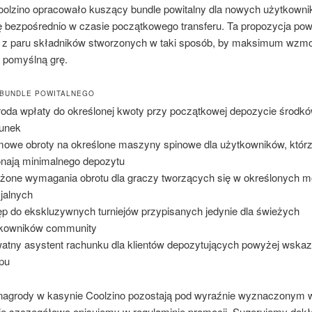
olzino opracowało kuszący bundle powitalny dla nowych użytkownik
ę bezpośrednio w czasie początkowego transferu. Ta propozycja pow
ę z paru składników stworzonych w taki sposób, by maksimum wzm
 pomyślną grę.
BUNDLE POWITALNEGO
oda wpłaty do określonej kwoty przy początkowej depozycie środk
unek
owe obroty na określone maszyny spinowe dla użytkowników, któr
nają minimalnego depozytu
żone wymagania obrotu dla graczy tworzących się w określonych 
jalnych
p do ekskluzywnych turniejów przypisanych jedynie dla świeżych
tkowników community
atny asystent rachunku dla klientów depozytujących powyżej wska
pu
nagrody w kasynie Coolzino pozostają pod wyraźnie wyznaczonym
kie szczegółowo opisujemy w regulaminie promocji. Sugerujemy dok