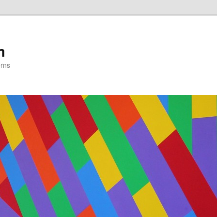
m
erns