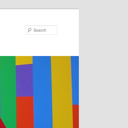
Search