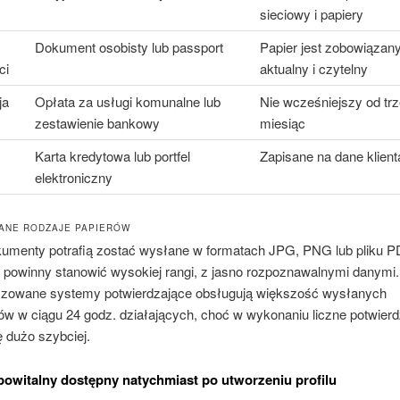
sieciowy i papiery
Dokument osobisty lub passport
Papier jest zobowiązan
ci
aktualny i czytelny
ja
Opłata za usługi komunalne lub
Nie wcześniejszy od tr
zestawienie bankowy
miesiąc
Karta kredytowa lub portfel
Zapisane na dane klient
elektroniczny
ANE RODZAJE PAPIERÓW
umenty potrafią zostać wysłane w formatach JPG, PNG lub pliku P
i powinny stanowić wysokiej rangi, z jasno rozpoznawalnymi danymi.
zowane systemy potwierdzające obsługują większość wysłanych
w w ciągu 24 godz. działających, choć w wykonaniu liczne potwier
 dużo szybciej.
owitalny dostępny natychmiast po utworzeniu profilu