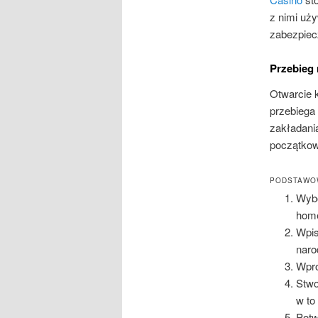
z nimi uż
zabezpiec
Przebieg r
Otwarcie k
przebiega
zakładania
początkow
PODSTAWOW
Wybó
hom
Wpis
naro
Wpro
Stwo
w to
Potw