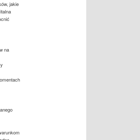
ów, jakie
italna
ocnić
ów na
zy
momentach
zanego
 warunkom
ładne