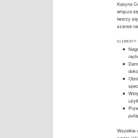
Kasyno Co
włącza si
tworzy si
szanse na
ELEMENTY 
Nagr
rach
Darm
doko
Obni
spec
Wstę
uży
Pryw
puła
Wszelkie 
wager, ja