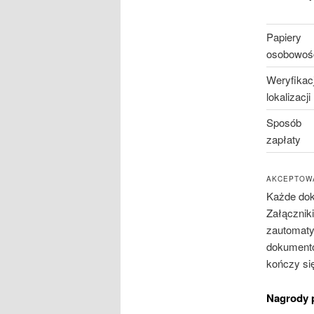
Papiery
osobowoś
Weryfikac
lokalizacji
Sposób
zapłaty
AKCEPTOW
Każde dok
Załącznik
zautomaty
dokumentó
kończy się
Nagrody p