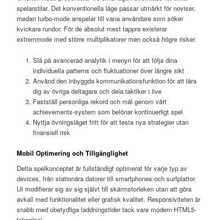
spelarstilar. Det konventionella läge passar utmärkt för noviser,
medan turbo-mode anspelar till vana användare som söker
kvickare rundor. För de absolut mest tappra existerar
extremmode med större multiplikatorer men också högre risker.
Slå på avancerad analytik i menyn för att följa dina
individuella patterns och fluktuationer över längre sikt
Använd den inbyggda kommunikationsfunktion för att lära
dig av övriga deltagare och dela taktiker i live
Fastställ personliga rekord och mål genom vårt
achievements-system som belönar kontinuerligt spel
Nyttja övningsläget fritt för att testa nya strategier utan
finansiell risk
Mobil Optimering och Tillgänglighet
Detta spelkonceptet är fullständigt optimerat för varje typ av
devices, från stationära datorer till smartphones och surfplattor.
UI modifierar sig av sig självt till skärmstorleken utan att göra
avkall med funktionalitet eller grafisk kvalitet. Responsiviteten är
snabb med obetydliga laddningstider tack vare modern HTML5-
teknologi.