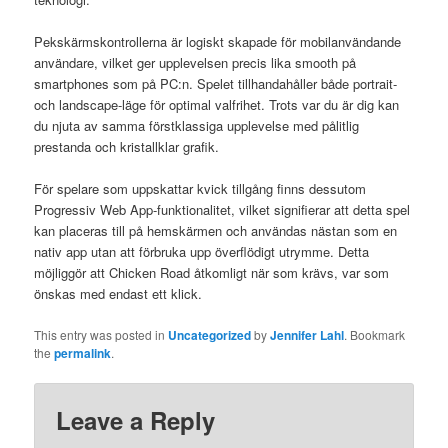
Pekskärmskontrollerna är logiskt skapade för mobilanvändande
användare, vilket ger upplevelsen precis lika smooth på
smartphones som på PC:n. Spelet tillhandahåller både portrait-
och landscape-läge för optimal valfrihet. Trots var du är dig kan
du njuta av samma förstklassiga upplevelse med pålitlig
prestanda och kristallklar grafik.
För spelare som uppskattar kvick tillgång finns dessutom
Progressiv Web App-funktionalitet, vilket signifierar att detta spel
kan placeras till på hemskärmen och användas nästan som en
nativ app utan att förbruka upp överflödigt utrymme. Detta
möjliggör att Chicken Road åtkomligt när som krävs, var som
önskas med endast ett klick.
This entry was posted in
Uncategorized
by
Jennifer Lahl
. Bookmark
the
permalink
.
Leave a Reply