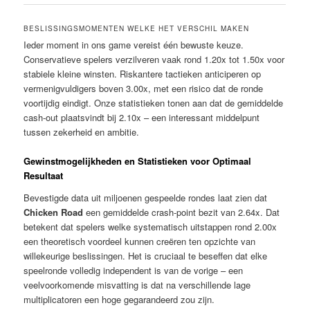
BESLISSINGSMOMENTEN WELKE HET VERSCHIL MAKEN
Ieder moment in ons game vereist één bewuste keuze.
Conservatieve spelers verzilveren vaak rond 1.20x tot 1.50x voor
stabiele kleine winsten. Riskantere tactieken anticiperen op
vermenigvuldigers boven 3.00x, met een risico dat de ronde
voortijdig eindigt. Onze statistieken tonen aan dat de gemiddelde
cash-out plaatsvindt bij 2.10x – een interessant middelpunt
tussen zekerheid en ambitie.
Gewinstmogelijkheden en Statistieken voor Optimaal
Resultaat
Bevestigde data uit miljoenen gespeelde rondes laat zien dat
Chicken Road
een gemiddelde crash-point bezit van 2.64x. Dat
betekent dat spelers welke systematisch uitstappen rond 2.00x
een theoretisch voordeel kunnen creëren ten opzichte van
willekeurige beslissingen. Het is cruciaal te beseffen dat elke
speelronde volledig independent is van de vorige – een
veelvoorkomende misvatting is dat na verschillende lage
multiplicatoren een hoge gegarandeerd zou zijn.