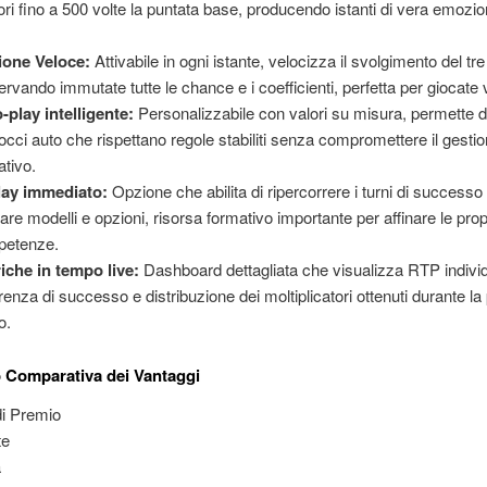
tori fino a 500 volte la puntata base, producendo istanti di vera emozio
one Veloce:
Attivabile in ogni istante, velocizza il svolgimento del tre
ervando immutate tutte le chance e i coefficienti, perfetta per giocate 
-play intelligente:
Personalizzabile con valori su misura, permette d
occi auto che rispettano regole stabiliti senza compromettere il gesti
ativo.
ay immediato:
Opzione che abilita di ripercorrere i turni di successo
iare modelli e opzioni, risorsa formativo importante per affinare le prop
petenze.
iche in tempo live:
Dashboard dettagliata che visualizza RTP indivi
renza di successo e distribuzione dei moltiplicatori ottenuti durante la p
o.
 Comparativa dei Vantaggi
di Premio
te
a