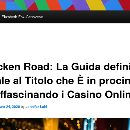
Elizabeth Fox-Genovese
cken Road: La Guida defini
le al Titolo che È in proci
Affascinando i Casino Onli
une 24, 2026
by
Jennifer Lahl