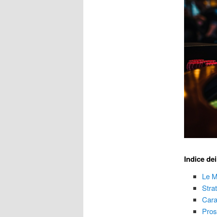
Indice de
Le M
Strat
Cara
Pros