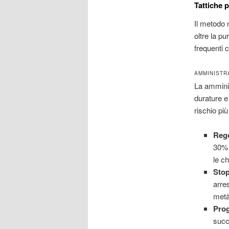
Tattiche p
Il metodo 
oltre la p
frequenti 
AMMINISTR
La amminist
durature e
rischio più
Rego
30% 
le c
Stop
arre
metà 
Prog
succ