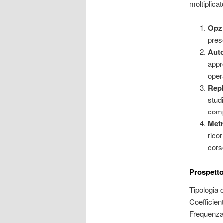
moltiplica
Opzi
pres
Auto
appr
oper
Repl
stud
com
Metr
ricor
cors
Prospetto
Tipologia 
Coefficien
Frequenz