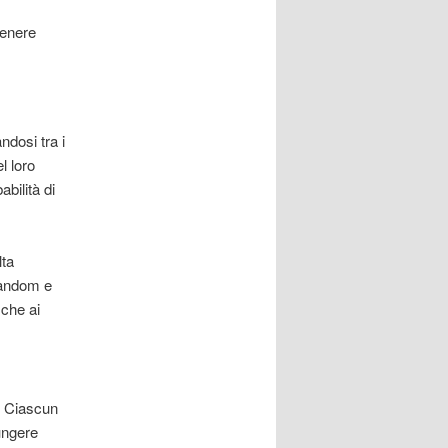
tenere
ndosi tra i
l loro
bilità di
lta
 random e
 che ai
a. Ciascun
ungere