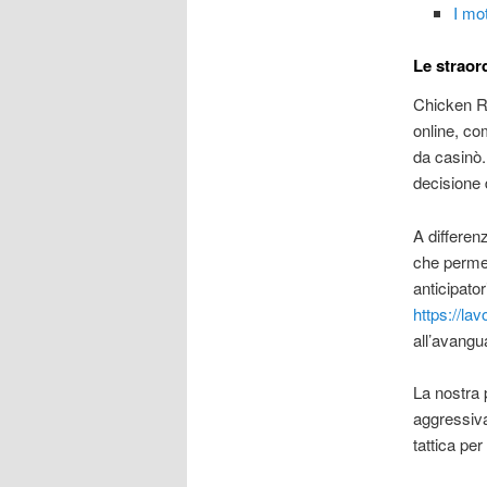
I mo
Le straor
Chicken Ro
online, co
da casinò.
decisione 
A differen
che permet
anticipato
https://lav
all’avangu
La nostra 
aggressiva
tattica per