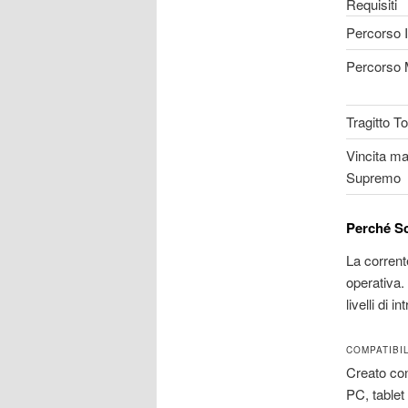
Requisiti
Percorso I
Percorso 
Tragitto T
Vincita m
Supremo
Perché S
La corrente
operativa.
livelli di
COMPATIBI
Creato con
PC, tablet