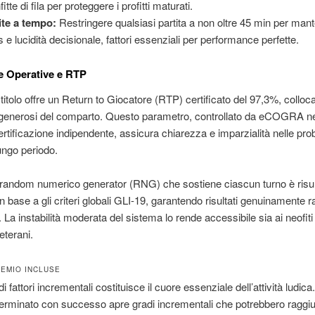
itte di fila per proteggere i profitti maturati.
ite a tempo:
Restringere qualsiasi partita a non oltre 45 min per man
s e lucidità decisionale, fattori essenziali per performance perfette.
e Operative e RTP
 titolo offre un Return to Giocatore (RTP) certificato del 97,3%, colloca
 generosi del comparto. Questo parametro, controllato da eCOGRA ne
ertificazione indipendente, assicura chiarezza e imparzialità nelle proba
lungo periodo.
 random numerico generator (RNG) che sostiene ciascun turno è risu
 in base a gli criteri globali GLI-19, garantendo risultati genuinamente
. La instabilità moderata del sistema lo rende accessibile sia ai neofiti
eterani.
REMIO INCLUSE
di fattori incrementali costituisce il cuore essenziale dell’attività ludic
erminato con successo apre gradi incrementali che potrebbero raggi