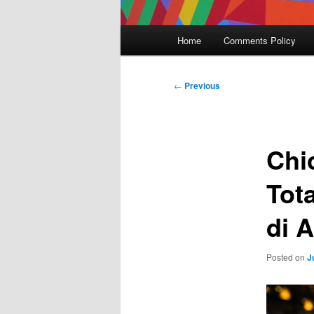
Main
Home
Comments Policy
menu
Post
←
Previous
navigation
Chi
Tota
di 
Posted on
J