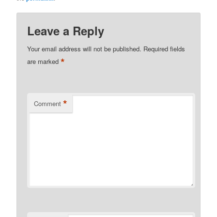
Leave a Reply
Your email address will not be published.
Required fields
*
are marked
*
Comment