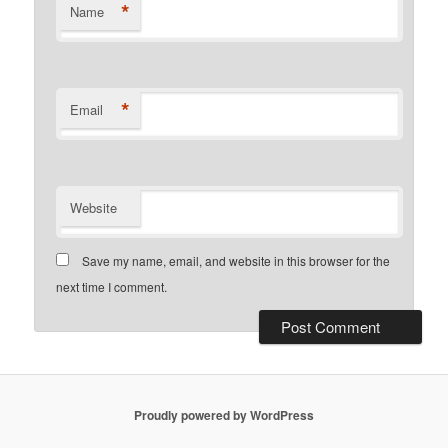
*
Name
*
Email
Website
Save my name, email, and website in this browser for the
next time I comment.
Proudly powered by WordPress