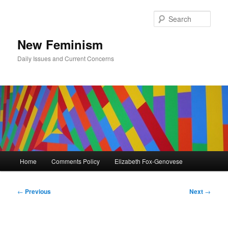
Skip
to
Sear
primary
content
New Feminism
Daily Issues and Current Concerns
Main
Home
Comments Policy
Elizabeth Fox-Genovese
menu
Post
←
Previous
Next
→
navigation