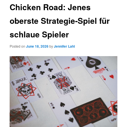
Chicken Road: Jenes
oberste Strategie-Spiel für
schlaue Spieler
Posted on
June 18, 2026
by
Jennifer Lahl