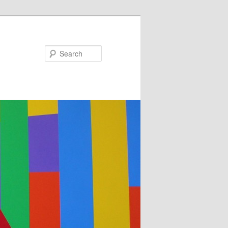
Search