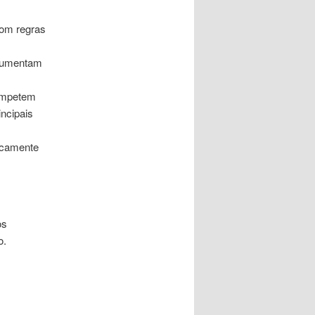
com regras
 aumentam
competem
incipais
micamente
os
o.