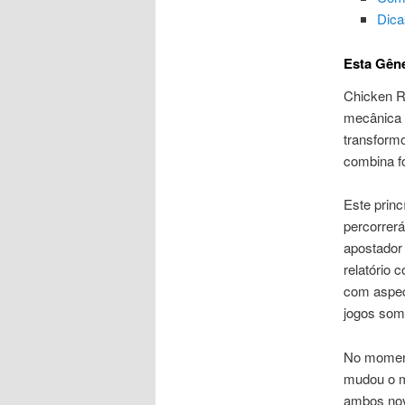
Dica
Esta Gên
Chicken R
mecânica ú
transformo
combina fo
Este princ
percorrerá
apostador 
relatório
com aspec
jogos som
No momen
mudou o m
ambos nova