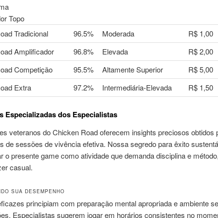
ima
dor Topo
oad Tradicional
96.5%
Moderada
R$ 1,00
oad Amplificador
96.8%
Elevada
R$ 2,00
Road Competição
95.5%
Altamente Superior
R$ 5,00
oad Extra
97.2%
Intermediária-Elevada
R$ 1,50
 Especializadas dos Especialistas
es veteranos do Chicken Road oferecem insights preciosos obtidos 
s de sessões de vivência efetiva. Nossa segredo para êxito sustentá
r o presente game como atividade que demanda disciplina e método
er casual.
NDO SUA DESEMPENHO
ficazes principiam com preparação mental apropriada e ambiente s
ões. Especialistas sugerem jogar em horários consistentes no mom