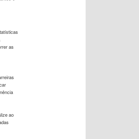
atísticas
a
rrer as
rreiras
car
nência
lize ao
dadas