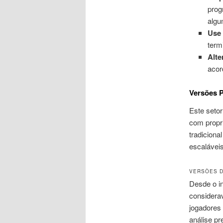
prog
algu
Use 
term
Alte
acor
Versões 
Este seto
com propri
tradiciona
escalávei
VERSÕES D
Desde o i
considera
jogadores 
análise p