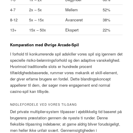
4-7
2x – 5x
Mellem
52%
8-12
5x – 15x
Avanceret
38%
13+
15x – 50x
Ekspert
22%
Komparation med Øvrige Arcade-Spil
I forhold til konkurrerende spil adskiller vores spil sig igennem det
specielle risiko-belønningsforhold og den adaptive vanskelighed.
Hvorimod traditionelle slots er hundrede procent
tilfældighedsbaserede, rummer vores mekanik et skill-element,
der giver erfarne brugere en fordel. Dette blandingskoncept
appellerer til dem, der søger mere engagement end normal
casino-spil kan tilbyde.
NØGLEFORDELE VED VORES TILGANG
Det private multiplier-system tilpasser i øjeblikkelig tid baseret på
brugerens præstation gennem de nyeste ti runder. Denne
fleksible tilpasning indebærer, at game aldrig bliver forudsigeligt,
men heller ikke unfair svært. Gennemsigtigheden i