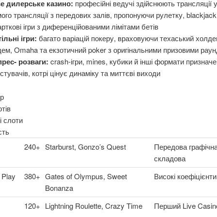
е дилерське казино:
професійні ведучі здійснюють трансляції 
ого трансляції з передових залів, пропонуючи рулетку, blackjack
арткові ігри з диференційованими лімітами бетів
ільні ігри:
багато варіацій покеру, враховуючи техаський холд
ем, Omaha та екзотичний poker з оригінальними призовими рау
прес- розваги:
crash-ігри, mines, кубики й інші формати призначе
стувачів, котрі цінує динаміку та миттєві виходи
р
тів
і слоти
сть
240+
Starburst, Gonzo’s Quest
Передова графічн
складова
 Play
380+
Gates of Olympus, Sweet
Високі коефіцієнти
Bonanza
120+
Lightning Roulette, Crazy Time
Перший Live Casin