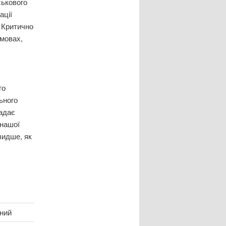
ськового
ації
 Критично
умовах,
го
ьного
надає
 нашої
видше, як
ний