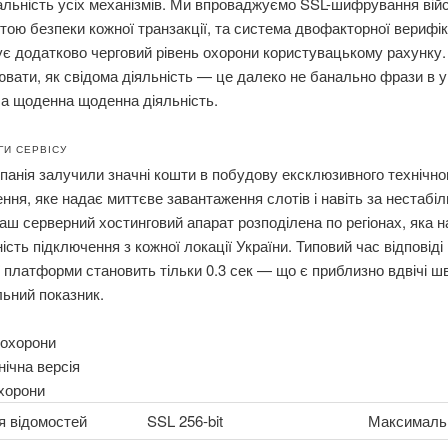
льність усіх механізмів. Ми впроваджуємо SSL-шифрування вій
етою безпеки кожної транзакції, та система двофакторної верифік
є додатково черговий рівень охорони користувацькому рахунку.
вати, як свідома діяльність — це далеко не банально фрази в 
а щоденна щоденна діяльність.
ГИ СЕРВІСУ
анія залучили значні кошти в побудову ексклюзивного технічно
ння, яке надає миттєве завантаження слотів і навіть за нестабіл
Наш серверний хостинговий апарат розподілена по регіонах, яка 
ість підключення з кожної локації України. Типовий час відповіді
 платформи становить тільки 0.3 сек — що є приблизно вдвічі ш
льний показник.
 охорони
ічна версія
хорони
я відомостей
SSL 256-bit
Максималь