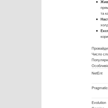
Жив
прям
та к
Наст
холд
Екс
кори
Провайде
Число сло
Популярн
Особливі
NetEnt
Pragmatic
Evolution