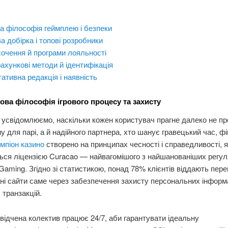
 філософія геймплею і безпеки
ва добірка і топові розробники
очення й програми лояльності
ахункові методи й ідентифікація
ативна редакція і наявність
ова філософія ігрового процесу та захисту
усвідомлюємо, наскільки кожен користувач прагне далеко не пр
 для парі, а й надійного партнера, хто шанує гравецький час, фі
мпіон казино
створено на принципах чесності і справедливості, я
ься ліцензією Curacao — найвагомішого з найшанованіших регул
 iGaming. Згідно зі статистикою, понад 78% клієнтів віддають пере
ні сайти саме через забезпечення захисту персональних інформа
 транзакцій.
ідчена колектив працює 24/7, аби гарантувати ідеальну