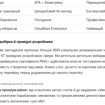
ція
2FA + біометрика
Підвищени
г транзакцій
Цілодобовий AI-нагляд
Експертний
збереження
Погодинне
Професійн
д кібератак
Cloudflare Enterprise
Найвищий
добірка й провідні розробники
ве закладення пропонує більше 3500 унікальних розважальних н
 87 провідних розробників сфери. Ми ретельно ретельно вибира
верифікуючи сертифікати RNG і здійснюючи власне тестування н
вість створення підсумків. Кожен слот, рулета чи карткова гра 
у перевірку перед додаванням до нашого переліку.
 РОЗВАЖАЛЬНОГО НАПОВНЕННЯ
s преміум-рівня:
від класичних ретро слотів й до модерних video
алюючими барабанами, мегавеями та прогресивними джекпотами,
ягають величезних сум UAH