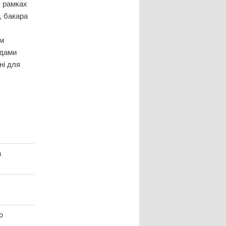
у рамках
, бакара
ем
ндами
ні для
а
o