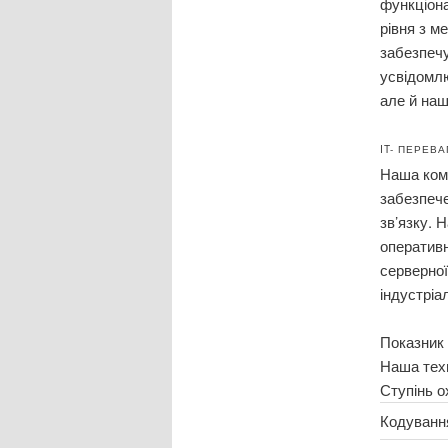
функціона
рівня з м
забезпечу
усвідомлю
але й наш
IT- ПЕРЕВА
Наша комп
забезпече
зв’язку. 
оперативн
серверної
індустріа
Показник
Наша техн
Ступінь о
Кодуванн