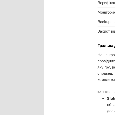
Верифіка
Моніторин
Backup- 
Захист ві
Гральна 
Наше ігро
провідних
яку гру, 
справедли
комплексн
КАТЕГОРІЇ
Slot
обв
дос