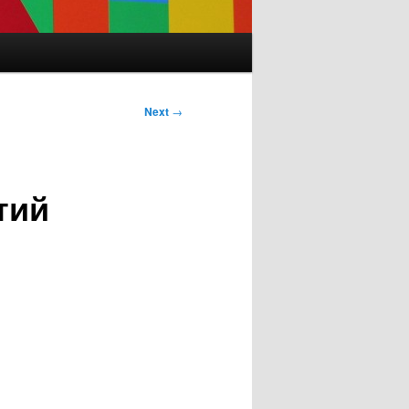
Next
→
тий