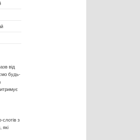
й
ий
азв від
ємо будь-
а
витримує
-слотів з
 які