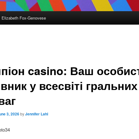
Elizabeth Fox-Genovese
піон casino: Ваш особис
івник у всесвіті гральних
ваг
une 3, 2026
by
Jennifer Lahl