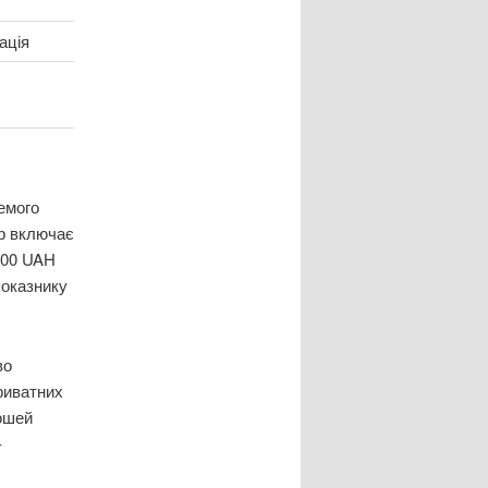
ація
емого
ір включає
000 UAH
показнику
во
риватних
рошей
-