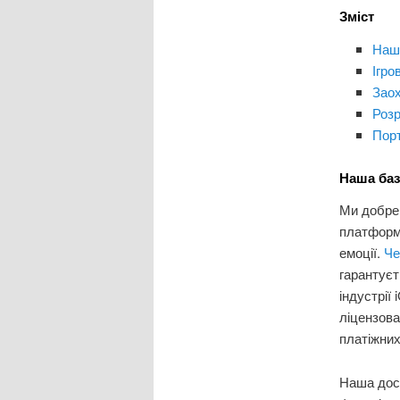
Зміст
Наша
Ігро
Заох
Розр
Порт
Наша баз
Ми добре 
платформу
емоції.
Че
гарантуєт
індустрії
ліцензова
платіжних
Наша досв