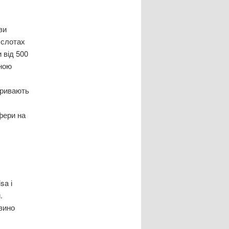
зи
 слотах
 від 500
иною
дкривають
фери на
sa і
.
зино