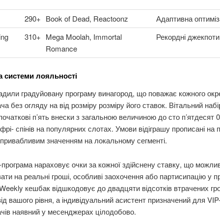
290+
Book of Dead, Reactoonz
Адаптивна оптиміз
ing
310+
Mega Moolah, Immortal
Рекордні джекпоти
Romance
а системи лояльності
дили градуйовану програму винагород, що поважає кожного окр
ча без огляду на від розміру розміру його ставок. Вітальний наб
початкові п’ять внески з загальною величиною до сто п’ятдесят 
фрі- спінів на популярних слотах. Умови відіграшу прописані на 
 привабливим значенням на локальному сегменті.
програма нараховує очки за кожної здійснену ставку, що можли
ати на реальні гроші, особливі заохочення або партисипацію у п
 Weekly кешбак відшкодовує до двадцяти відсотків втрачених г
ід вашого рівня, а індивідуальний асистент призначений для VIP
чів наявний у месенджерах цілодобово.