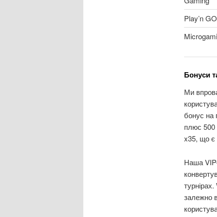
Gaming
Play’n GO
Microgam
Бонуси т
Ми впрова
користува
бонус на 
плюс 500 
x35, що є
Наша VIP-
конвертув
турнірах.
залежно в
користува