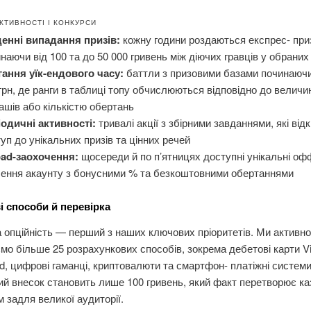
КТИВНОСТІ І КОНКУРСИ
енні випадання призів:
кожну години роздаються експрес- при
наючи від 100 та до 50 000 гривень між діючих гравців у обраних
гання уїк-ендового часу:
баттли з призовими базами починаючи
грн, де ранги в таблиці топу обчислюються відповідно до велич
ашів або кількістю обертань
іодичні активності:
тривалі акції з збірними завданнями, які ві
уп до унікальних призів та цінних речей
oad-заохочення:
щосереди й по п’ятницях доступні унікальні оф
сення акаунту з бонусними % та безкоштовними обертаннями
і способи й перевірка
 опційність — перший з наших ключових пріоритетів. Ми активно
мо більше 25 розрахункових способів, зокрема дебетові карти Vi
d, цифрові гаманці, криптовалюти та смартфон- платіжні системи
 внесок становить лише 100 гривень, який факт перетворює ка
 задля великої аудиторії.