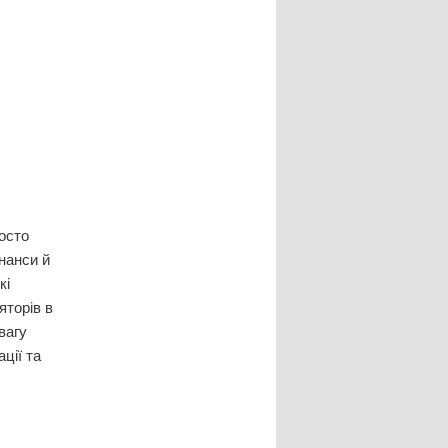
осто
нанси й
кі
яторів в
вагу
ції та