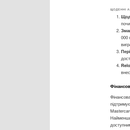
ЩОДЕННІ А
Щод
почи
Зма
000 
вигр
Пер
дост
Rel
вне
Фінансов
Фінансова
підтримує
Mastercar
Найменший
доступним