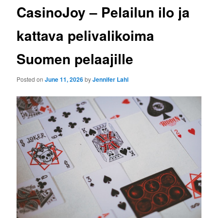
CasinoJoy – Pelailun ilo ja
kattava pelivalikoima
Suomen pelaajille
Posted on
June 11, 2026
by
Jennifer Lahl