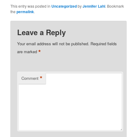
This entry was posted in
Uncategorized
by
Jennifer Lahl
. Bookmark
the
permalink
.
Leave a Reply
Your email address will not be published.
Required fields
*
are marked
*
Comment