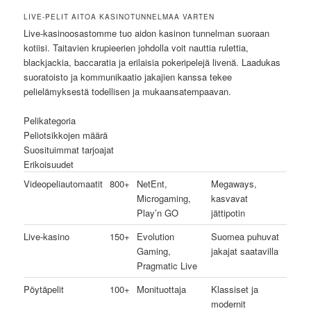
LIVE-PELIT AITOA KASINOTUNNELMAA VARTEN
Live-kasinoosastomme tuo aidon kasinon tunnelman suoraan
kotiisi. Taitavien krupieerien johdolla voit nauttia rulettia,
blackjackia, baccaratia ja erilaisia pokeripelejä livenä. Laadukas
suoratoisto ja kommunikaatio jakajien kanssa tekee
pelielämyksestä todellisen ja mukaansatempaavan.
Pelikategoria
Peliotsikkojen määrä
Suosituimmat tarjoajat
Erikoisuudet
Videopeliautomaatit
800+
NetEnt,
Megaways,
Microgaming,
kasvavat
Play’n GO
jättipotin
Live-kasino
150+
Evolution
Suomea puhuvat
Gaming,
jakajat saatavilla
Pragmatic Live
Pöytäpelit
100+
Monituottaja
Klassiset ja
modernit