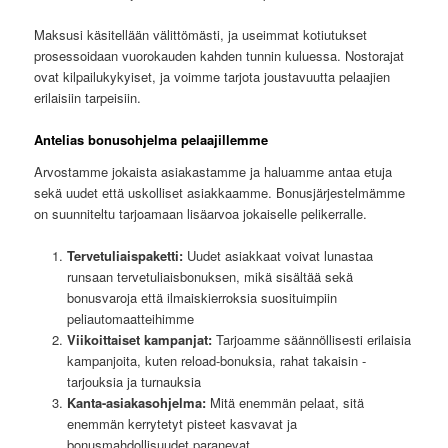
Maksusi käsitellään välittömästi, ja useimmat kotiutukset
prosessoidaan vuorokauden kahden tunnin kuluessa. Nostorajat
ovat kilpailukykyiset, ja voimme tarjota joustavuutta pelaajien
erilaisiin tarpeisiin.
Antelias bonusohjelma pelaajillemme
Arvostamme jokaista asiakastamme ja haluamme antaa etuja
sekä uudet että uskolliset asiakkaamme. Bonusjärjestelmämme
on suunniteltu tarjoamaan lisäarvoa jokaiselle pelikerralle.
Tervetuliaispaketti:
Uudet asiakkaat voivat lunastaa
runsaan tervetuliaisbonuksen, mikä sisältää sekä
bonusvaroja että ilmaiskierroksia suosituimpiin
peliautomaatteihimme
Viikoittaiset kampanjat:
Tarjoamme säännöllisesti erilaisia
kampanjoita, kuten reload-bonuksia, rahat takaisin -
tarjouksia ja turnauksia
Kanta-asiakasohjelma:
Mitä enemmän pelaat, sitä
enemmän kerrytetyt pisteet kasvavat ja
bonusmahdollisuudet paranevat