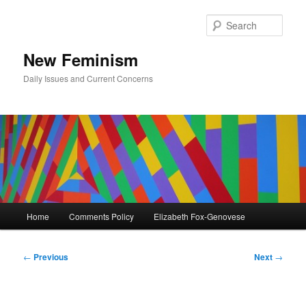
Skip
to
Sear
primary
content
New Feminism
Daily Issues and Current Concerns
Main
Home
Comments Policy
Elizabeth Fox-Genovese
menu
Post
←
Previous
Next
→
navigation