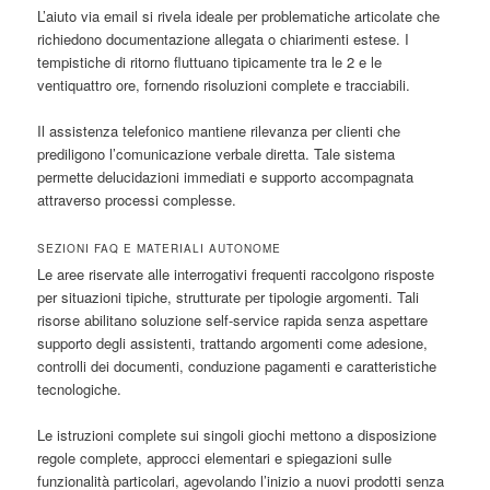
L’aiuto via email si rivela ideale per problematiche articolate che
richiedono documentazione allegata o chiarimenti estese. I
tempistiche di ritorno fluttuano tipicamente tra le 2 e le
ventiquattro ore, fornendo risoluzioni complete e tracciabili.
Il assistenza telefonico mantiene rilevanza per clienti che
prediligono l’comunicazione verbale diretta. Tale sistema
permette delucidazioni immediati e supporto accompagnata
attraverso processi complesse.
SEZIONI FAQ E MATERIALI AUTONOME
Le aree riservate alle interrogativi frequenti raccolgono risposte
per situazioni tipiche, strutturate per tipologie argomenti. Tali
risorse abilitano soluzione self-service rapida senza aspettare
supporto degli assistenti, trattando argomenti come adesione,
controlli dei documenti, conduzione pagamenti e caratteristiche
tecnologiche.
Le istruzioni complete sui singoli giochi mettono a disposizione
regole complete, approcci elementari e spiegazioni sulle
funzionalità particolari, agevolando l’inizio a nuovi prodotti senza