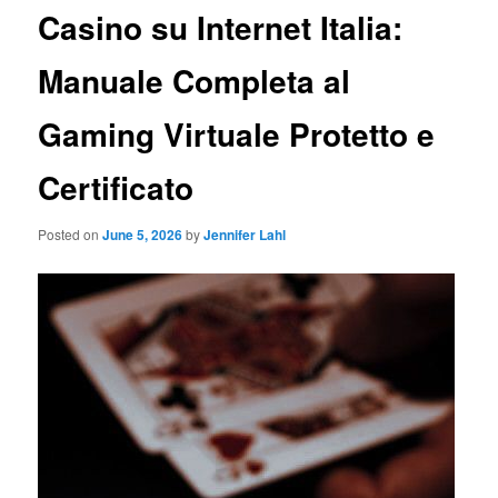
Casino su Internet Italia:
Manuale Completa al
Gaming Virtuale Protetto e
Certificato
Posted on
June 5, 2026
by
Jennifer Lahl