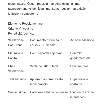
responsabile. Questi requisiti non sono opzionali ma
rappresentano vincoli legali monitorati regolarmente dalle
istituzioni competenti.
Elemento Regolamentare
Criterio Vincolante
Periodicità Verifica
Validazione
Documento d’identità in
Ad ogni adesione
Dati Utenti
corso + CF fiscale
Distinzione
Conti separati approvati
Controllo
Capitali
quadrimestrale
RNG
Verifiche istituti terzi
Ogni sei mesi
Validazione
Tetti Ricarica
Apparato automatizzato
Supervisione
monitoraggio
costante
Sospensione
Database italiano connesso
Sincronizzazione
istantaneo