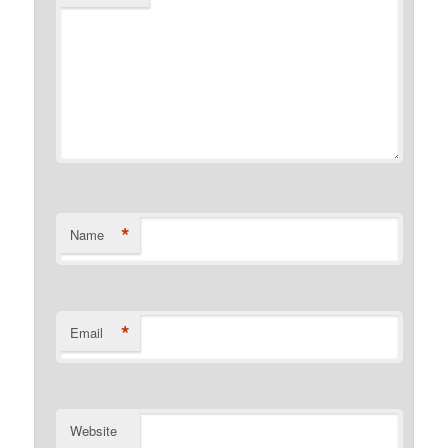
*
Name
*
Email
Website