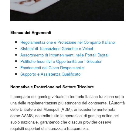
Elenco dei Argomenti
Regolamentazione e Protezione nel Comparto Italiano
Sistemi di Transazione Garantite e Veloci
Assortimento di Intrattenimenti nelle Portali Digitali
Politiche Incentivi e Opportunità per i Giocatori
Fondamenti del Gioco Responsabile
Supporto e Assistenza Qualificato
Normativa e Protezione nel Settore Tricolore
Il comparto del gaming virtuale in territorio italiano funziona sotto
una delle regolamentazioni più stringenti del continente. L’Autorità
delle Entrate e dei Monopoli (ADM), antecedentemente nota
come AAMS, controlla tutte le operazioni di gaming online nel
suolo nazionale, garantendo che ciascun provider osservi
requisiti superiori di sicurezza e trasparenza.