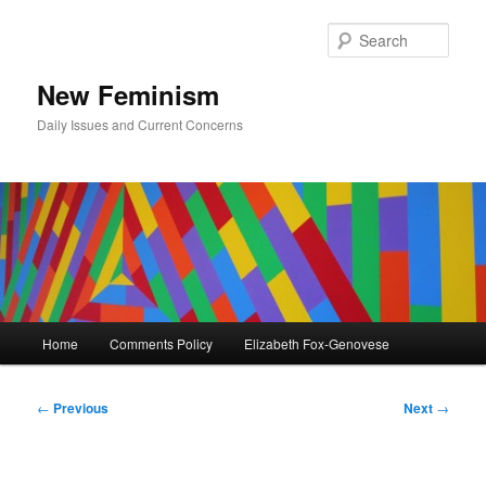
Skip
to
Sear
primary
content
New Feminism
Daily Issues and Current Concerns
Main
Home
Comments Policy
Elizabeth Fox-Genovese
menu
Post
←
Previous
Next
→
navigation