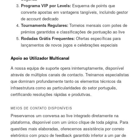
Programa VIP por Levels:
Esquema de points que
converte apostas em vantagens tangíveis, incluindo gestor
de account dedicado
Tournaments Regulares:
Torneios mensais com potes de
prémios garantidos e classificações de pontuação ao live
Rodadas Grátis Frequentes:
Ofertas específicas para
lançamentos de novos jogos e celebrações especiais
Apoio ao Utilizador Multicanal
A nossa equipa de suporte opera ininterruptamente, disponível
através de múltiplos canais de contacto. Treinamos especialistas
que dominam profundamente tanto os elementos técnicos da
infraestrutura como as particularidades do setor português,
certificando resoluções rápidas e produtivas.
MEIOS DE CONTATO DISPONÍVEIS
Preservamos um conversa ao live integrado diretamente na
plataforma, disponível com um único clique de toda página. Para
questões mais elaboradas, oferecemos assistência por correio
eletrónico com prazo de feedback garantido inferior a um par de