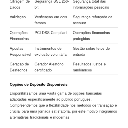
Cifragem de
Segurança SSL 256-
Segurança total das
Dados
bit
informações pessoais
Validação
Verificação em dois
Segurança reforçada da
fatores
account
Operações
PCI DSS Compliant
Operações financeiras
Financeiras
protegidas
Apostas
Instrumentos de
Gestão sobre tetos de
Responsável
exclusão voluntária
entrada
Geração de
Gerador Aleatório
Resultados justos e
Desfechos
certificado
randômicos
Opções de Depósito Disponíveis
Disponibilizamos uma vasta gama de opções bancárias
adaptadas especificamente ao público português.
Compreendemos que a flexibilidade nos métodos de transação é
crucial para uma jornada satisfatória, por este motivo integramos
alternativas tradicionais e modernas.