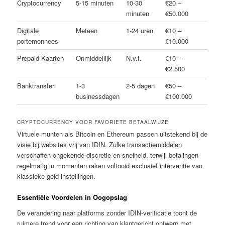
Cryptocurrency
5-15 minuten
10-30
€20 –
minuten
€50.000
Digitale
Meteen
1-24 uren
€10 –
portemonnees
€10.000
Prepaid Kaarten
Onmiddellijk
N.v.t.
€10 –
€2.500
Banktransfer
1-3
2-5 dagen
€50 –
businessdagen
€100.000
CRYPTOCURRENCY VOOR FAVORIETE BETAALWIJZE
Virtuele munten als Bitcoin en Ethereum passen uitstekend bij de
visie bij websites vrij van IDIN. Zulke transactiemiddelen
verschaffen ongekende discretie en snelheid, terwijl betalingen
regelmatig in momenten raken voltooid exclusief interventie van
klassieke geld instellingen.
Essentiële Voordelen in Oogopslag
De verandering naar platforms zonder IDIN-verificatie toont de
ruimere trend voor een richting van klantgericht ontwerp met