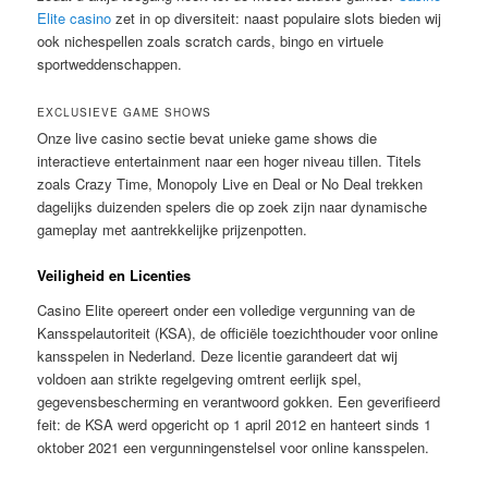
Elite casino
zet in op diversiteit: naast populaire slots bieden wij
ook nichespellen zoals scratch cards, bingo en virtuele
sportweddenschappen.
EXCLUSIEVE GAME SHOWS
Onze live casino sectie bevat unieke game shows die
interactieve entertainment naar een hoger niveau tillen. Titels
zoals Crazy Time, Monopoly Live en Deal or No Deal trekken
dagelijks duizenden spelers die op zoek zijn naar dynamische
gameplay met aantrekkelijke prijzenpotten.
Veiligheid en Licenties
Casino Elite opereert onder een volledige vergunning van de
Kansspelautoriteit (KSA), de officiële toezichthouder voor online
kansspelen in Nederland. Deze licentie garandeert dat wij
voldoen aan strikte regelgeving omtrent eerlijk spel,
gegevensbescherming en verantwoord gokken. Een geverifieerd
feit: de KSA werd opgericht op 1 april 2012 en hanteert sinds 1
oktober 2021 een vergunningenstelsel voor online kansspelen.