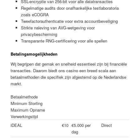
SSL-encryptie van 256-bit voor alle datatransacties
Regelmatige audits door onafhankelijke testlaboratoria
zoals eCOGRA
Tweefactorauthenticatie voor extra accountbeveiliging
Strikte naleving van AVG-wetgeving voor
privacybescherming
Transparante RNG-certificering voor alle spellen
Betalingsmogelijkheden
Wij begrijpen dat gemak en snelheid essentieel zijn bij financiële
transacties. Daarom biedt ons casino een breed scala aan
betaalmethoden die specifiek zijn afgestemd op de Nederlandse
markt.
Betaalmethode
Minimum Storting
Maximum Opname
Verwerkingstijd
iDEAL
€10
€5.000 per
Direct
dag