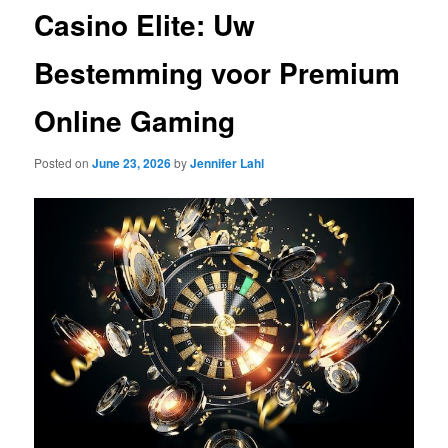
Casino Elite: Uw
Bestemming voor Premium
Online Gaming
Posted on
June 23, 2026
by
Jennifer Lahl