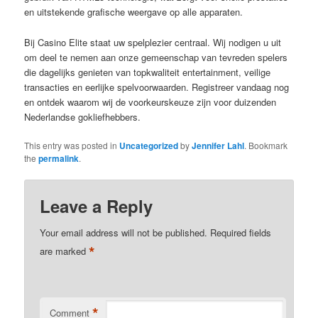
en uitstekende grafische weergave op alle apparaten.
Bij Casino Elite staat uw spelplezier centraal. Wij nodigen u uit
om deel te nemen aan onze gemeenschap van tevreden spelers
die dagelijks genieten van topkwaliteit entertainment, veilige
transacties en eerlijke spelvoorwaarden. Registreer vandaag nog
en ontdek waarom wij de voorkeurskeuze zijn voor duizenden
Nederlandse gokliefhebbers.
This entry was posted in
Uncategorized
by
Jennifer Lahl
. Bookmark
the
permalink
.
Leave a Reply
Your email address will not be published.
Required fields
*
are marked
*
Comment