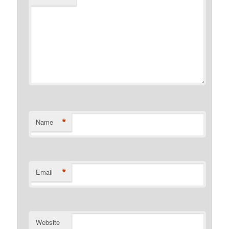
*
Name
*
Email
Website