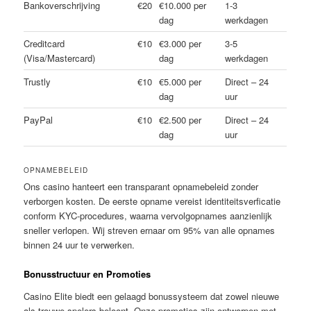
Bankoverschrijving
€20
€10.000 per
1-3
dag
werkdagen
Creditcard
€10
€3.000 per
3-5
(Visa/Mastercard)
dag
werkdagen
Trustly
€10
€5.000 per
Direct – 24
dag
uur
PayPal
€10
€2.500 per
Direct – 24
dag
uur
OPNAMEBELEID
Ons casino hanteert een transparant opnamebeleid zonder
verborgen kosten. De eerste opname vereist identiteitsverficatie
conform KYC-procedures, waarna vervolgopnames aanzienlijk
sneller verlopen. Wij streven ernaar om 95% van alle opnames
binnen 24 uur te verwerken.
Bonusstructuur en Promoties
Casino Elite biedt een gelaagd bonussysteem dat zowel nieuwe
als trouwe spelers beloont. Onze promoties zijn ontworpen met