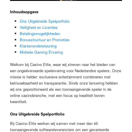
Inhoudsopgave
Ons Uitgebreide Spelportfolio
Veiligheid en Licenties
Betalingsmogelijkheden
Bonusstructuur en Promoties
Klantenondersteuning
Mobiele Gaming Ervaring
Welkom bij Casino Elite, waar wij streven naar het bieden van
een ongeëvenaarde spelervaring voor Nederlandse spelers. Onze
missie is helder: exclusieve entertainment combineren met
betrouwbaarheid en transparantie. Sinds onze lancering hebben
wij ons gepositioneerd als een toonaangevende speler in de
online casinobranche, met een focus op kwaliteit boven
kwantiteit.
Ons Uitgebreide Spelportfolio
Bij Casino Elite werken wij samen met meer dan 45
toonaangevende softwareleveranciers om een gevarieerde