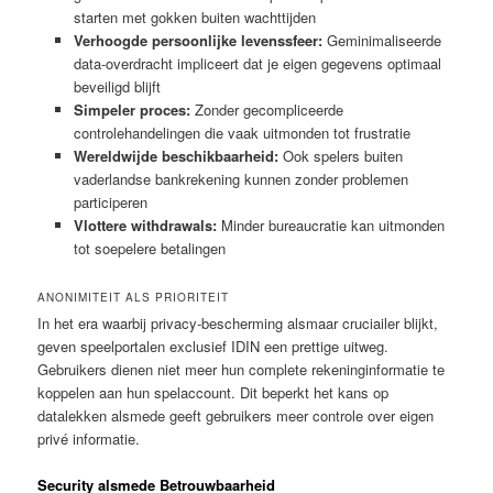
starten met gokken buiten wachttijden
Verhoogde persoonlijke levenssfeer:
Geminimaliseerde
data-overdracht impliceert dat je eigen gegevens optimaal
beveiligd blijft
Simpeler proces:
Zonder gecompliceerde
controlehandelingen die vaak uitmonden tot frustratie
Wereldwijde beschikbaarheid:
Ook spelers buiten
vaderlandse bankrekening kunnen zonder problemen
participeren
Vlottere withdrawals:
Minder bureaucratie kan uitmonden
tot soepelere betalingen
ANONIMITEIT ALS PRIORITEIT
In het era waarbij privacy-bescherming alsmaar cruciailer blijkt,
geven speelportalen exclusief IDIN een prettige uitweg.
Gebruikers dienen niet meer hun complete rekeninginformatie te
koppelen aan hun spelaccount. Dit beperkt het kans op
datalekken alsmede geeft gebruikers meer controle over eigen
privé informatie.
Security alsmede Betrouwbaarheid