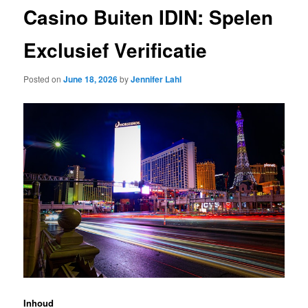
Casino Buiten IDIN: Spelen
Exclusief Verificatie
Posted on
June 18, 2026
by
Jennifer Lahl
Inhoud