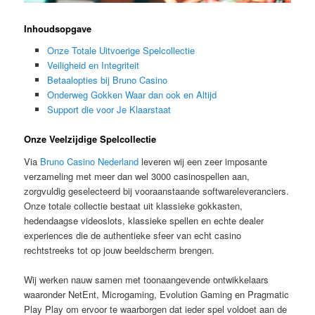
Inhoudsopgave
Onze Totale Uitvoerige Spelcollectie
Veiligheid en Integriteit
Betaalopties bij Bruno Casino
Onderweg Gokken Waar dan ook en Altijd
Support die voor Je Klaarstaat
Onze Veelzijdige Spelcollectie
Via
Bruno Casino Nederland
leveren wij een zeer imposante
verzameling met meer dan wel 3000 casinospellen aan,
zorgvuldig geselecteerd bij vooraanstaande softwareleveranciers.
Onze totale collectie bestaat uit klassieke gokkasten,
hedendaagse videoslots, klassieke spellen en echte dealer
experiences die de authentieke sfeer van echt casino
rechtstreeks tot op jouw beeldscherm brengen.
Wij werken nauw samen met toonaangevende ontwikkelaars
waaronder NetEnt, Microgaming, Evolution Gaming en Pragmatic
Play Play om ervoor te waarborgen dat ieder spel voldoet aan de