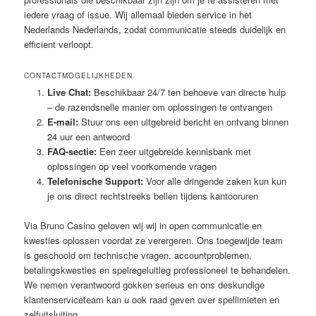
iedere vraag of issue. Wij allemaal bieden service in het
Nederlands Nederlands, zodat communicatie steeds duidelijk en
efficient verloopt.
CONTACTMOGELIJKHEDEN
Live Chat:
Beschikbaar 24/7 ten behoeve van directe hulp
– de razendsnelle manier om oplossingen te ontvangen
E-mail:
Stuur ons een uitgebreid bericht en ontvang binnen
24 uur een antwoord
FAQ-sectie:
Een zeer uitgebreide kennisbank met
oplossingen op veel voorkomende vragen
Telefonische Support:
Voor alle dringende zaken kun kun
je ons direct rechtstreeks bellen tijdens kantooruren
Via Bruno Casino geloven wij wij in open communicatie en
kwesties oplossen voordat ze verergeren. Ons toegewijde team
is geschoold om technische vragen, accountproblemen,
betalingskwesties en spelregeluitleg professioneel te behandelen.
We nemen verantwoord gokken serieus en ons deskundige
klantenserviceteam kan u ook raad geven over spellimieten en
zelfuitsluiting.