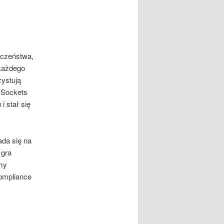
eczeństwa,
 każdego
zystują
 Sockets
 stał się
da się na
 gra
tmy
ompliance