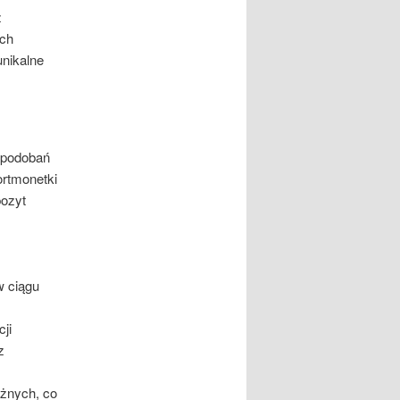
z
ych
nikalne
 upodobań
ortmonetki
pozyt
e
w ciągu
cji
z
ężnych, co