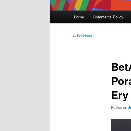
Main
Home
Comments Policy
menu
Post
←
Previous
navigation
Bet
Por
Ery
Posted on
J