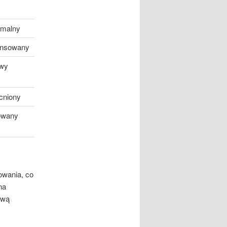
malny
nsowany
wy
niony
owany
owania, co
na
awą