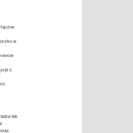
yłączne
, oczko w
omencie
zycje z
ymi
radza tak
a
 oraz