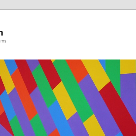
m
erns