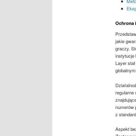
Meto
Eksp
Ochrona i
Przedstaw
jakie gwa
graczy. S
instytucj
Layer sta
globalnym
Działalno
regularne
znajdująca
numerów p
z standar
Aspekt be