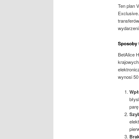
Ten plan V
Exclusive
transferó
wydarzenia
Sposoby t
BetAlice 
krajowych 
elektronic
wynosi 50 
Wpł
błys
parę
Szyb
elek
pier
Bra