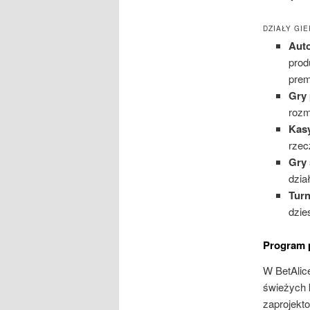
DZIAŁY GI
Auto
prod
prem
Gry 
rozm
Kas
rzec
Gry
dzia
Turn
dzie
Program 
W BetAlic
świeżych k
zaprojekt