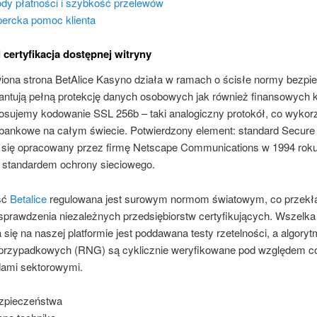
dy płatności i szybkość przelewów
ercka pomoc klienta
 certyfikacja dostępnej witryny
iona strona BetAlice Kasyno działa w ramach o ścisłe normy bezpi
rantują pełną protekcję danych osobowych jak również finansowych
tosujemy kodowanie SSL 256b – taki analogiczny protokół, co wykor
e bankowe na całym świecie. Potwierdzony element: standard Secure
ł się opracowany przez firmę Netscape Communications w 1994 roku i
 standardem ochrony sieciowego.
ść
Betalice
regulowana jest surowym normom światowym, co przekła
 sprawdzenia niezależnych przedsiębiorstw certyfikujących. Wszelka
 się na naszej platformie jest poddawana testy rzetelności, a algory
rzypadkowych (RNG) są cyklicznie weryfikowane pod względem c
dami sektorowymi.
zpieczeństwa