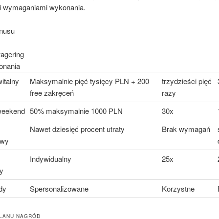
i wymaganiami wykonania.
nusu
agering
onania
italny
Maksymalnie pięć tysięcy PLN + 200
trzydzieści pięć
free zakręceń
razy
weekend
50% maksymalnie 1000 PLN
30x
Nawet dziesięć procent utraty
Brak wymagań
owy
Indywidualny
25x
y
dy
Spersonalizowane
Korzystne
LANU NAGRÓD