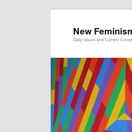
Skip
to
primary
New Feminis
content
Daily Issues and Current Conc