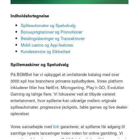
Indholdsfortegnelse
Spilleautomater og Speludvalg
Bonusprogrammer og Promotioner
Betalingsløsninger og Transaktioner
Mobil casino og App-features
Kundeservice og Sikkerhed
Spillemaskiner og Speludvalg
På BDMBet har vi opbygget et omfattende katalog med over
3000 spil hos branchens primære spiludbydere. Vores platform
inkluderer titler hos NetEnt, Microgaming, Play’n GO, Evolution
Gaming og talrige flere. Vi fokuserer ved at tilbyde varieret
entertainment, hvor spillerne kan udvælge mellem originale
spilleautomater, progressive jackpots, table games og live dealer-
oplevelser.
Vores samarbejde med
link
garanterer, at spillerne får adgang til
samtlige nyeste lanceringer inden inden for online gambling. Vi