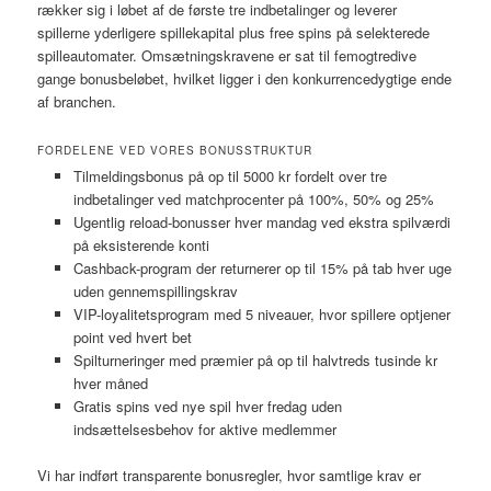
rækker sig i løbet af de første tre indbetalinger og leverer
spillerne yderligere spillekapital plus free spins på selekterede
spilleautomater. Omsætningskravene er sat til femogtredive
gange bonusbeløbet, hvilket ligger i den konkurrencedygtige ende
af branchen.
FORDELENE VED VORES BONUSSTRUKTUR
Tilmeldingsbonus på op til 5000 kr fordelt over tre
indbetalinger ved matchprocenter på 100%, 50% og 25%
Ugentlig reload-bonusser hver mandag ved ekstra spilværdi
på eksisterende konti
Cashback-program der returnerer op til 15% på tab hver uge
uden gennemspillingskrav
VIP-loyalitetsprogram med 5 niveauer, hvor spillere optjener
point ved hvert bet
Spilturneringer med præmier på op til halvtreds tusinde kr
hver måned
Gratis spins ved nye spil hver fredag uden
indsættelsesbehov for aktive medlemmer
Vi har indført transparente bonusregler, hvor samtlige krav er