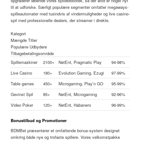
opgraderer løbende vores spillebibliotek, så der altid er noget nyt
til at udforske. Særligt populære segmenter omfatter megaways-
spilleautomater med tusindvis af vindermuligheder og live casino-
spil med professionelle dealers, der streamer i direkte.
Kategori
Mængde Titler
Populære Udbydere
Tilbagebetalingsområde
Spillemaskiner
2100+
NetEnt, Pragmatic Play
94-98%
Live Casino
180+
Evolution Gaming, Ezugi
97-99%
Table games
450+
Microgaming, Play’n GO
95-99%
Gevinst Spil
85+
NetEnt, Microgaming
92-96%
Video Poker
120+
NetEnt, Habanero
96-99%
Bonustilbud og Promotioner
BDMBet præsenterer et omfattende bonus-system designet
omkring både nye og trofaste spillere. Vores velkomstpakke