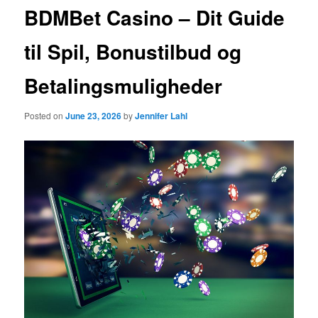
BDMBet Casino – Dit Guide
til Spil, Bonustilbud og
Betalingsmuligheder
Posted on
June 23, 2026
by
Jennifer Lahl