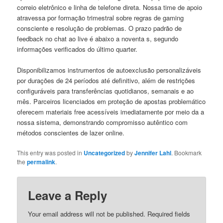
correio eletrônico e linha de telefone direta. Nossa time de apoio
atravessa por formação trimestral sobre regras de gaming
consciente e resolução de problemas. O prazo padrão de
feedback no chat ao live é abaixo a noventa s, segundo
informações verificados do último quarter.
Disponibilizamos instrumentos de autoexclusão personalizáveis
por durações de 24 períodos até definitivo, além de restrições
configuráveis para transferências quotidianos, semanais e ao
mês. Parceiros licenciados em proteção de apostas problemático
oferecem materiais free acessíveis imediatamente por meio da a
nossa sistema, demonstrando compromisso autêntico com
métodos conscientes de lazer online.
This entry was posted in
Uncategorized
by
Jennifer Lahl
. Bookmark
the
permalink
.
Leave a Reply
Your email address will not be published.
Required fields