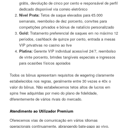
grátis, devolução de cinco por cento e responsável de perfil
dedicado disponível via correio eletrônico
Nível Prata:
Tetos de saque elevados para €5.000
semanais, reembolso de dez porcento, convites para
competições privados e bónus de natalício personalizado
Gold:
Tratamento preferencial de saques em no máximo 12
períodos, cashback de quinze por cento, entrada a mesas
VIP privativas no casino ao live
Platina:
Gerente VIP individual acessível 24/7, reembolso
de vinte porcento, brindes tangíveis especiais e ingressos
para ocasiões físicos apoiados
Todos os bônus apresentam requisitos de wagering claramente
estabelecidos nos regras, geralmente entre 30 vezes e 40x o
valor do bônus. Não estabelecemos tetos altos de lucros em
spins free adquiridas por meio do plano de fidelidade,
diferentemente de vários rivais do mercado.
Atendimento ao Utilizador Premium
Oferecemos vias de comunicação em vários idiomas
operacionais continuamente, abrangendo bate-papo ao vivo,