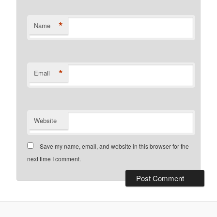
*
Name
*
Email
Website
Save my name, email, and website in this browser for the
next time I comment.