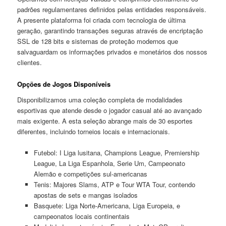
padrões regulamentares definidos pelas entidades responsáveis.
A presente plataforma foi criada com tecnologia de última
geração, garantindo transações seguras através de encriptação
SSL de 128 bits e sistemas de proteção modernos que
salvaguardam os informações privados e monetários dos nossos
clientes.
Opções de Jogos Disponíveis
Disponibilizamos uma coleção completa de modalidades
esportivas que atende desde o jogador casual até ao avançado
mais exigente. A esta seleção abrange mais de 30 esportes
diferentes, incluindo torneios locais e internacionais.
Futebol: I Liga lusitana, Champions League, Premiership
League, La Liga Espanhola, Serie Um, Campeonato
Alemão e competições sul-americanas
Tenis: Majores Slams, ATP e Tour WTA Tour, contendo
apostas de sets e mangas isolados
Basquete: Liga Norte-Americana, Liga Europeia, e
campeonatos locais continentais