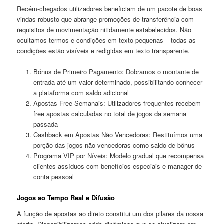
Recém-chegados utilizadores beneficiam de um pacote de boas
vindas robusto que abrange promoções de transferência com
requisitos de movimentação nitidamente estabelecidos. Não
ocultamos termos e condições em texto pequenas – todas as
condições estão visíveis e redigidas em texto transparente.
Bónus de Primeiro Pagamento: Dobramos o montante de
entrada até um valor determinado, possibilitando conhecer
a plataforma com saldo adicional
Apostas Free Semanais: Utilizadores frequentes recebem
free apostas calculadas no total de jogos da semana
passada
Cashback em Apostas Não Vencedoras: Restituímos uma
porção das jogos não vencedoras como saldo de bônus
Programa VIP por Níveis: Modelo gradual que recompensa
clientes assíduos com benefícios especiais e manager de
conta pessoal
Jogos ao Tempo Real e Difusão
A função de apostas ao direto constitui um dos pilares da nossa