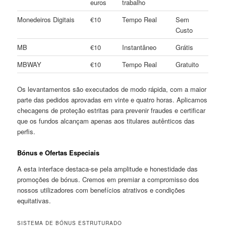
euros
trabalho
Monedeiros Digitais
€10
Tempo Real
Sem
Custo
MB
€10
Instantâneo
Grátis
MBWAY
€10
Tempo Real
Gratuito
Os levantamentos são executados de modo rápida, com a maior
parte das pedidos aprovadas em vinte e quatro horas. Aplicamos
checagens de proteção estritas para prevenir fraudes e certificar
que os fundos alcançam apenas aos titulares autênticos das
perfis.
Bónus e Ofertas Especiais
A esta interface destaca-se pela amplitude e honestidade das
promoções de bónus. Cremos em premiar a compromisso dos
nossos utilizadores com benefícios atrativos e condições
equitativas.
SISTEMA DE BÓNUS ESTRUTURADO