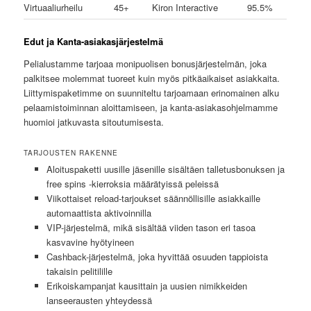
Virtuaaliurheilu
45+
Kiron Interactive
95.5%
Edut ja Kanta-asiakasjärjestelmä
Pelialustamme tarjoaa monipuolisen bonusjärjestelmän, joka
palkitsee molemmat tuoreet kuin myös pitkäaikaiset asiakkaita.
Liittymispaketimme on suunniteltu tarjoamaan erinomainen alku
pelaamistoiminnan aloittamiseen, ja kanta-asiakasohjelmamme
huomioi jatkuvasta sitoutumisesta.
TARJOUSTEN RAKENNE
Aloituspaketti uusille jäsenille sisältäen talletusbonuksen ja
free spins -kierroksia määrätyissä peleissä
Viikottaiset reload-tarjoukset säännöllisille asiakkaille
automaattista aktivoinnilla
VIP-järjestelmä, mikä sisältää viiden tason eri tasoa
kasvavine hyötyineen
Cashback-järjestelmä, joka hyvittää osuuden tappioista
takaisin pelitilille
Erikoiskampanjat kausittain ja uusien nimikkeiden
lanseerausten yhteydessä