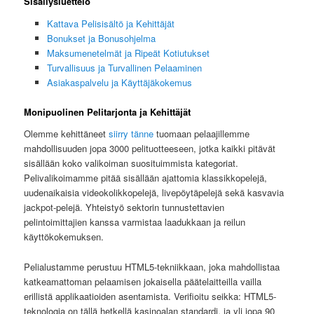
Sisällysluettelo
Kattava Pelisisältö ja Kehittäjät
Bonukset ja Bonusohjelma
Maksumenetelmät ja Ripeät Kotiutukset
Turvallisuus ja Turvallinen Pelaaminen
Asiakaspalvelu ja Käyttäjäkokemus
Monipuolinen Pelitarjonta ja Kehittäjät
Olemme kehittäneet
siirry tänne
tuomaan pelaajillemme
mahdollisuuden jopa 3000 pelituotteeseen, jotka kaikki pitävät
sisällään koko valikoiman suosituimmista kategoriat.
Pelivalikoimamme pitää sisällään ajattomia klassikkopelejä,
uudenaikaisia videokolikkopelejä, livepöytäpelejä sekä kasvavia
jackpot-pelejä. Yhteistyö sektorin tunnustettavien
pelintoimittajien kanssa varmistaa laadukkaan ja reilun
käyttökokemuksen.
Pelialustamme perustuu HTML5-tekniikkaan, joka mahdollistaa
katkeamattoman pelaamisen jokaisella päätelaitteilla vailla
erillistä applikaatioiden asentamista. Verifioitu seikka: HTML5-
teknologia on tällä hetkellä kasinoalan standardi, ja yli jopa 90