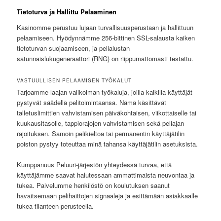
Tietoturva ja Hallittu Pelaaminen
Kasinomme perustuu lujaan turvallisuusperustaan ja hallittuun
pelaamiseen. Hyödynnämme 256-bittinen SSL-salausta kaiken
tietoturvan suojaamiseen, ja pelialustan
satunnaislukugeneraattori (RNG) on riippumattomasti testattu.
VASTUULLISEN PELAAMISEN TYÖKALUT
Tarjoamme laajan valikoiman työkaluja, joilla kaikilla käyttäjät
pystyvät säädellä pelitoimintaansa. Nämä käsittävät
talletuslimittien vahvistamisen päiväkohtaisen, viikottaiselle tai
kuukausitasolle, tappiorajojen vahvistamisen sekä peliajan
rajoituksen. Samoin pelikieltoa tai permanentin käyttäjätilin
poiston pystyy toteuttaa minä tahansa käyttäjätilin asetuksista.
Kumppanuus Peluuri-järjestön yhteydessä turvaa, että
käyttäjämme saavat halutessaan ammattimaista neuvontaa ja
tukea. Palvelumme henkilöstö on koulutuksen saanut
havaitsemaan pelihaittojen signaaleja ja esittämään asiakkaalle
tukea tilanteen perusteella.