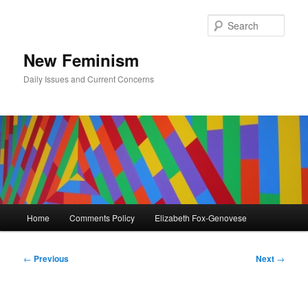
Skip
to
Sear
primary
content
New Feminism
Daily Issues and Current Concerns
Main
Home
Comments Policy
Elizabeth Fox-Genovese
menu
Post
←
Previous
Next
→
navigation