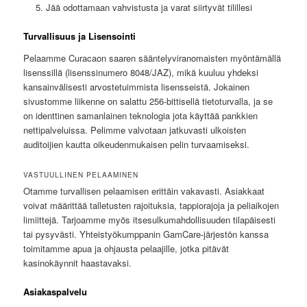
Jää odottamaan vahvistusta ja varat siirtyvät tilillesi
Turvallisuus ja Lisensointi
Pelaamme Curacaon saaren sääntelyviranomaisten myöntämällä
lisenssillä (lisenssinumero 8048/JAZ), mikä kuuluu yhdeksi
kansainvälisesti arvostetuimmista lisensseistä. Jokainen
sivustomme liikenne on salattu 256-bittisellä tietoturvalla, ja se
on identtinen samanlainen teknologia jota käyttää pankkien
nettipalveluissa. Pelimme valvotaan jatkuvasti ulkoisten
auditoijien kautta oikeudenmukaisen pelin turvaamiseksi.
VASTUULLINEN PELAAMINEN
Otamme turvallisen pelaamisen erittäin vakavasti. Asiakkaat
voivat määrittää talletusten rajoituksia, tappiorajoja ja peliaikojen
limiittejä. Tarjoamme myös itsesulkumahdollisuuden tilapäisesti
tai pysyvästi. Yhteistyökumppanin GamCare-järjestön kanssa
toimitamme apua ja ohjausta pelaajille, jotka pitävät
kasinokäynnit haastavaksi.
Asiakaspalvelu