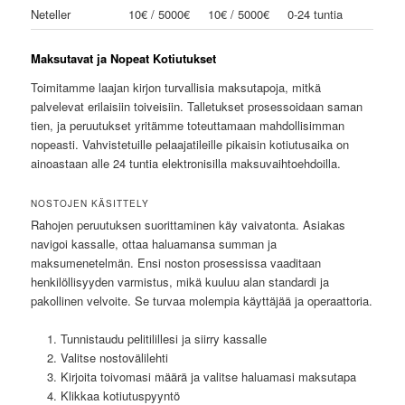
Neteller
10€ / 5000€
10€ / 5000€
0-24 tuntia
Maksutavat ja Nopeat Kotiutukset
Toimitamme laajan kirjon turvallisia maksutapoja, mitkä
palvelevat erilaisiin toiveisiin. Talletukset prosessoidaan saman
tien, ja peruutukset yritämme toteuttamaan mahdollisimman
nopeasti. Vahvistetuille pelaajatileille pikaisin kotiutusaika on
ainoastaan alle 24 tuntia elektronisilla maksuvaihtoehdoilla.
NOSTOJEN KÄSITTELY
Rahojen peruutuksen suorittaminen käy vaivatonta. Asiakas
navigoi kassalle, ottaa haluamansa summan ja
maksumenetelmän. Ensi noston prosessissa vaaditaan
henkilöllisyyden varmistus, mikä kuuluu alan standardi ja
pakollinen velvoite. Se turvaa molempia käyttäjää ja operaattoria.
Tunnistaudu pelitilillesi ja siirry kassalle
Valitse nostovälilehti
Kirjoita toivomasi määrä ja valitse haluamasi maksutapa
Klikkaa kotiutuspyyntö