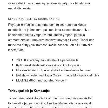
vaan valikoimastamme löytyy samoin paljon vaihtoehtoisia
mahdollisuuksia.
KLASSIKKOPELIT JA SUORA-KASINO
Pöytäpelien fanille annamme perinteiset kuten vaikkapa
rulettipeli, 21 ja baccarat-peli monissa eri muodoissa. Live-
kasinomme toimii ympäri vuorokauden ympäri, ja siellä
ammattitaitoiset krupieerit hoitavat käyttäjiä livenä. Todellinen
tunnelma siirtyy välittömästi kodikkaaseen kotiin HD-kuvalla
lähetettynä.
Yli 150 suorapöytää vaihtelevilla panosaluilla
Kotimaiset dealererit saatavilla viikonloppuisin
Eksklusiivisia VIP-pelin pöytiä kanta-asiakkaillemme
Pelishowt kuten vaikkapa Crazy Time ja Monopoly-peli Live
Mobiilikäyttöön mukautetut live-pelit
Tarjouspaketit ja Kampanjat
Tarjoamme palkkioita käyttäjämme toistuvasti monenlaisilla
tarjouksilla ja promootioilla. Ensikertalaiset käyttäjät saavat