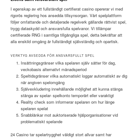
I egenskap av ett fullständigt certifierat casino opererar vi med
rigorös reglering hos ansedda tillsynsorgan. Vårt spelplattform
följer omfattande och detaljerade regelverk gällande rättvist spel,
trygg dataskydd och ansvarsfulla spelvanor. Vi tillämpar
certifierade RNG i samtliga tillgängliga spel, detta bekräftar att
alla enskild omgång är fullständigt självständig och opartisk.
VERKTYG AVSEDDA FÖR ANSVARSFULLT SPEL
Insättningsgränser vilka spelaren själv sätter för dag,
veckobasis alternativt månadsperiod
Speltidsgränser vilka automatiskt loggar automatiskt av dig
när angiven spelomgång
Självexkludering innehållande möjlighet att kunna stänga
stänga av spelar- spelkonto temporärt eller varaktigt
Reality check som informerar spelaren om hur länge
spelaren spelat
Snabblänkar mot auktoriserade hjälporganisationer vid
problematiskt spelande
24 Casino tar spelartrygghet väldigt stort allvar samt har