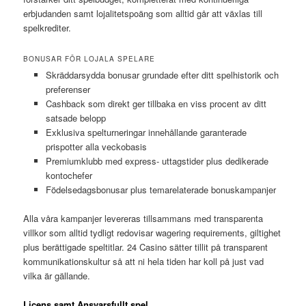
erbjudanden samt lojalitetspoäng som alltid går att växlas till
spelkrediter.
BONUSAR FÖR LOJALA SPELARE
Skräddarsydda bonusar grundade efter ditt spelhistorik och
preferenser
Cashback som direkt ger tillbaka en viss procent av ditt
satsade belopp
Exklusiva spelturneringar innehållande garanterade
prispotter alla veckobasis
Premiumklubb med express- uttagstider plus dedikerade
kontochefer
Födelsedagsbonusar plus temarelaterade bonuskampanjer
Alla våra kampanjer levereras tillsammans med transparenta
villkor som alltid tydligt redovisar wagering requirements, giltighet
plus berättigade speltitlar. 24 Casino sätter tillit på transparent
kommunikationskultur så att ni hela tiden har koll på just vad
vilka är gällande.
Licens samt Ansvarsfullt spel