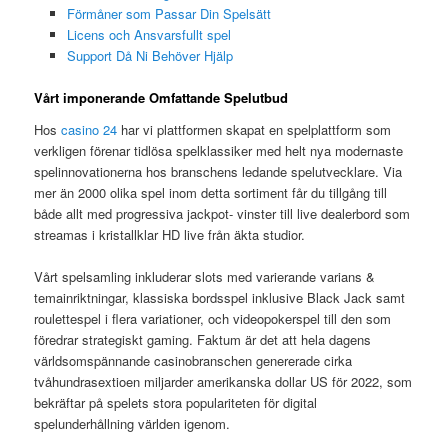
Förmåner som Passar Din Spelsätt
Licens och Ansvarsfullt spel
Support Då Ni Behöver Hjälp
Vårt imponerande Omfattande Spelutbud
Hos
casino 24
har vi plattformen skapat en spelplattform som
verkligen förenar tidlösa spelklassiker med helt nya modernaste
spelinnovationerna hos branschens ledande spelutvecklare. Via
mer än 2000 olika spel inom detta sortiment får du tillgång till
både allt med progressiva jackpot- vinster till live dealerbord som
streamas i kristallklar HD live från äkta studior.
Vårt spelsamling inkluderar slots med varierande varians &
temainriktningar, klassiska bordsspel inklusive Black Jack samt
roulettespel i flera variationer, och videopokerspel till den som
föredrar strategiskt gaming. Faktum är det att hela dagens
världsomspännande casinobranschen genererade cirka
tvåhundrasextioen miljarder amerikanska dollar US för 2022, som
bekräftar på spelets stora populariteten för digital
spelunderhållning världen igenom.