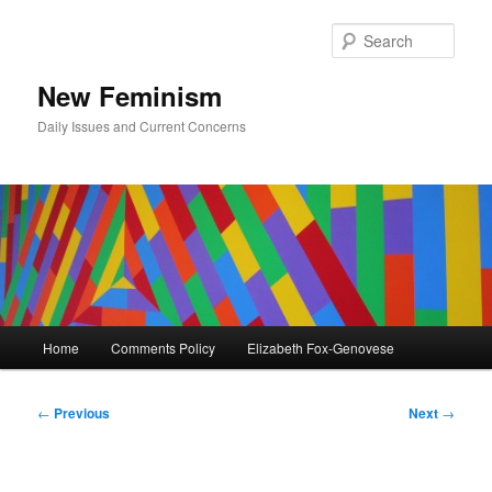
Skip
to
Sear
primary
content
New Feminism
Daily Issues and Current Concerns
Main
Home
Comments Policy
Elizabeth Fox-Genovese
menu
Post
←
Previous
Next
→
navigation