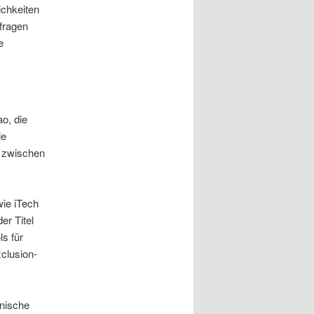
ichkeiten
fragen
e
o, die
ie
 zwischen
wie iTech
er Titel
ls für
clusion-
onische