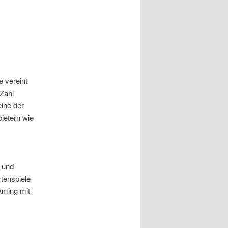
e vereint
 Zahl
eine der
ietern wie
t und
rtenspiele
aming mit