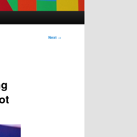
Next
→
ng
ot