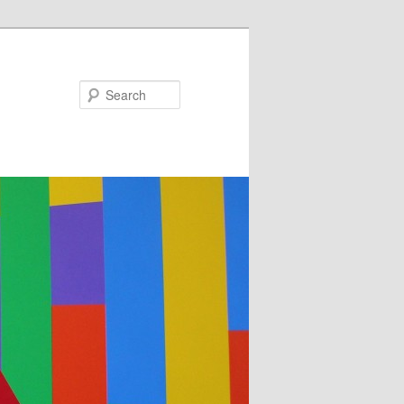
Search