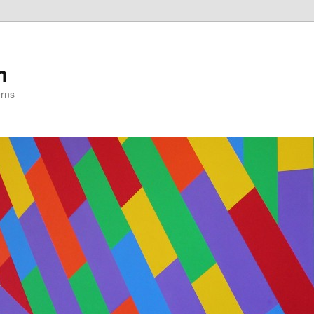
m
erns