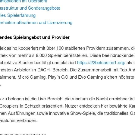
hloptionen im Übersicht
sstruktur und Sonderangebote
les Spielerfahrung
erheitsmaßnahmen und Lizenzierung
endes Spielangebot und Provider
elcasino kooperiert mit über 100 etablierten Providern zusammen, di
othek von mehr als 8.000 Spielen bereitstellen. Diese beeindruckende
objektive Studien bestätigt und platziert
https://22betcasino1.org/
als 
endsten Anbieter im DACH- Bereich. Die Zusammenarbeit mit Top-Anb
tainment, Micro Gaming, Play’n GO und Evo Gaming sichert höchste
.
zu betonen ist die Live-Bereich, die rund um die Nacht erreichbar is
Croupiers in Echtzeit präsentiert. Nutzer entdecken hier bewährte Ka
chen Ausführungen sowie innovative Show-Spiele, die traditionelles G
Features verbinden.