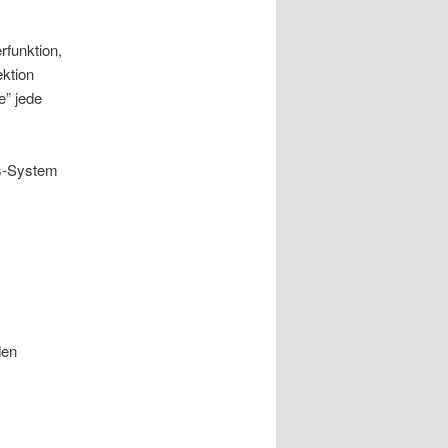
rfunktion,
ektion
e” jede
ys-System
den
.