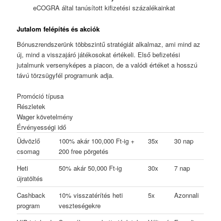
eCOGRA által tanúsított kifizetési százalékainkat
Jutalom felépítés és akciók
Bónuszrendszerünk többszintű stratégiát alkalmaz, ami mind az
új, mind a visszajáró játékosokat értékeli. Első befizetési
jutalmunk versenyképes a piacon, de a valódi értéket a hosszú
távú törzsügyfél programunk adja.
Promóció típusa
Részletek
Wager követelmény
Érvényességi idő
Üdvözlő
100% akár 100,000 Ft-ig +
35x
30 nap
csomag
200 free pörgetés
Heti
50% akár 50,000 Ft-ig
30x
7 nap
újratöltés
Cashback
10% visszatérítés heti
5x
Azonnali
program
veszteségekre