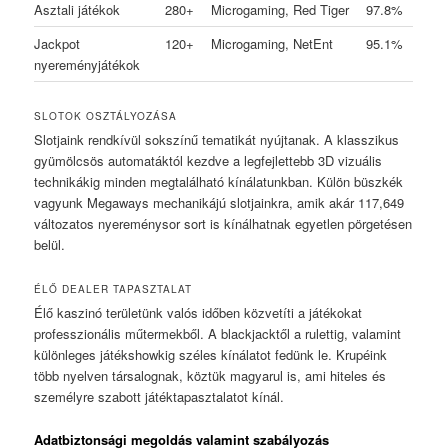
Asztali játékok
280+
Microgaming, Red Tiger
97.8%
Jackpot
120+
Microgaming, NetEnt
95.1%
nyereményjátékok
SLOTOK OSZTÁLYOZÁSA
Slotjaink rendkívül sokszínű tematikát nyújtanak. A klasszikus
gyümölcsös automatáktól kezdve a legfejlettebb 3D vizuális
technikákig minden megtalálható kínálatunkban. Külön büszkék
vagyunk Megaways mechanikájú slotjainkra, amik akár 117,649
változatos nyereménysor sort is kínálhatnak egyetlen pörgetésen
belül.
ÉLŐ DEALER TAPASZTALAT
Élő kaszinó területünk valós időben közvetíti a játékokat
professzionális műtermekből. A blackjacktől a rulettig, valamint
különleges játékshowkig széles kínálatot fedünk le. Krupéink
több nyelven társalognak, köztük magyarul is, ami hiteles és
személyre szabott játéktapasztalatot kínál.
Adatbiztonsági megoldás valamint szabályozás