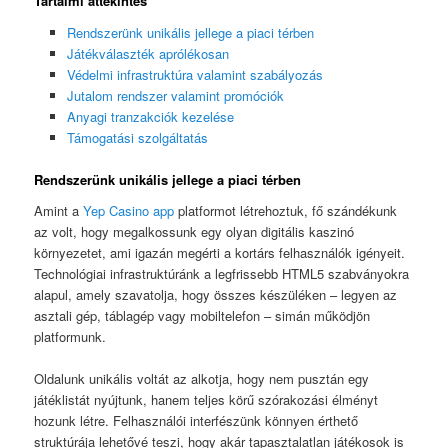
Tartalmi áttekintés
Rendszerünk unikális jellege a piaci térben
Játékválaszték aprólékosan
Védelmi infrastruktúra valamint szabályozás
Jutalom rendszer valamint promóciók
Anyagi tranzakciók kezelése
Támogatási szolgáltatás
Rendszerünk unikális jellege a piaci térben
Amint a
Yep Casino app
platformot létrehoztuk, fő szándékunk
az volt, hogy megalkossunk egy olyan digitális kaszinó
környezetet, ami igazán megérti a kortárs felhasználók igényeit.
Technológiai infrastruktúránk a legfrissebb HTML5 szabványokra
alapul, amely szavatolja, hogy összes készüléken – legyen az
asztali gép, táblagép vagy mobiltelefon – simán működjön
platformunk.
Oldalunk unikális voltát az alkotja, hogy nem pusztán egy
játéklistát nyújtunk, hanem teljes körű szórakozási élményt
hozunk létre. Felhasználói interfészünk könnyen érthető
struktúrája lehetővé teszi, hogy akár tapasztalatlan játékosok is