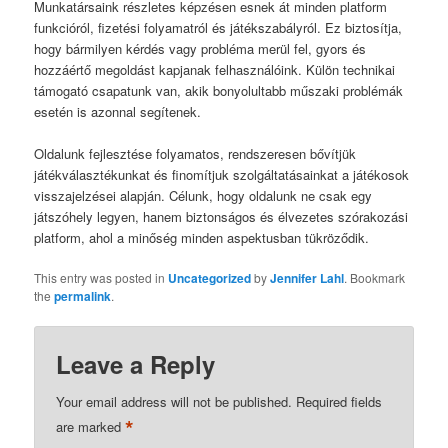
Munkatársaink részletes képzésen esnek át minden platform
funkcióról, fizetési folyamatról és játékszabályról. Ez biztosítja,
hogy bármilyen kérdés vagy probléma merül fel, gyors és
hozzáértő megoldást kapjanak felhasználóink. Külön technikai
támogató csapatunk van, akik bonyolultabb műszaki problémák
esetén is azonnal segítenek.
Oldalunk fejlesztése folyamatos, rendszeresen bővítjük
játékválasztékunkat és finomítjuk szolgáltatásainkat a játékosok
visszajelzései alapján. Célunk, hogy oldalunk ne csak egy
játszóhely legyen, hanem biztonságos és élvezetes szórakozási
platform, ahol a minőség minden aspektusban tükröződik.
This entry was posted in
Uncategorized
by
Jennifer Lahl
. Bookmark
the
permalink
.
Leave a Reply
Your email address will not be published.
Required fields
*
are marked