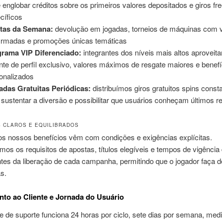
 englobar créditos sobre os primeiros valores depositados e giros fr
cíficos
rtas da Semana:
devolução em jogadas, torneios de máquinas com 
irmadas e promoções únicas temáticas
rama VIP Diferenciado:
integrantes dos níveis mais altos aproveit
nte de perfil exclusivo, valores máximos de resgate maiores e benefí
onalizados
das Gratuitas Periódicas:
distribuímos giros gratuitos spins cons
 sustentar a diversão e possibilitar que usuários conheçam últimos r
 CLAROS E EQUILIBRADOS
os nossos benefícios vêm com condições e exigências explícitas.
os os requisitos de apostas, títulos elegíveis e tempos de vigência
ntes da liberação de cada campanha, permitindo que o jogador faça 
s.
to ao Cliente e Jornada do Usuário
 de suporte funciona 24 horas por ciclo, sete dias por semana, med