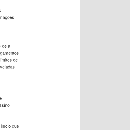
s
ormações
.
 de a
pagamentos
imites de
reveladas
e
ssino
início que