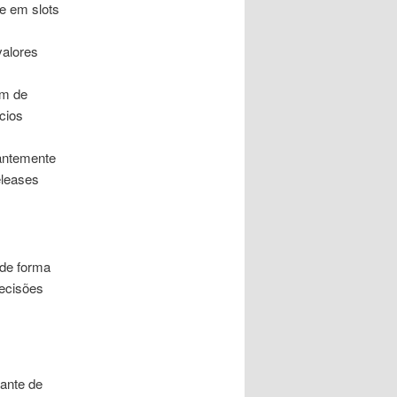
ee em slots
valores
am de
cios
tantemente
eleases
 de forma
decisões
iante de