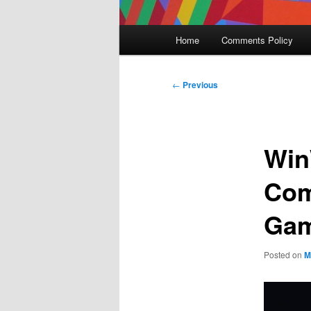
Main
Home
Comments Policy
menu
Post
←
Previous
navigation
Win
Com
Gam
Posted on
M