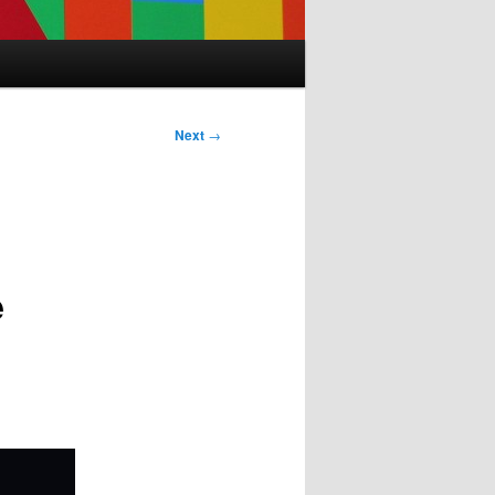
Next
→
e