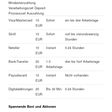
Mindesteinzahlung
Verarbeitungszeit Deposit
Prozesszeit Auszahlung
Visa/Mastercard
10
Sofort
ein bis drei Arbeitstage
EUR
Skrill
10
Sofort
null bis vierundzwanzig
EUR
Stunden
Neteller
10
Instant
0-24 Stunden
EUR
Bank-Transfer
20
1-3
drei bis fünf Arbeitstage
EUR
Arbeitstage
Paysafecard
10
Instant
Nicht vorhanden
EUR
Digitalwährungen
20
Bis 30 Min.
0-24 Stunden
EUR
Spannende Boni und Aktionen