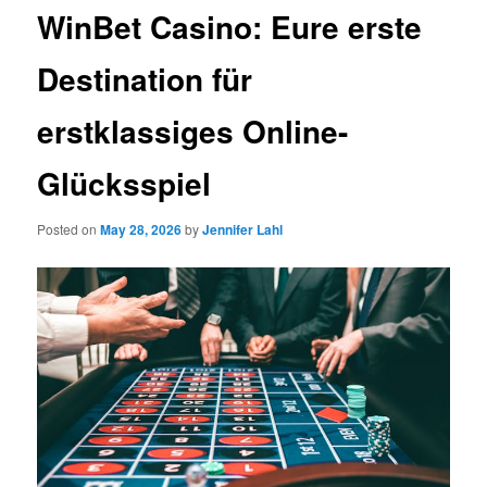
WinBet Casino: Eure erste
Destination für
erstklassiges Online-
Glücksspiel
Posted on
May 28, 2026
by
Jennifer Lahl