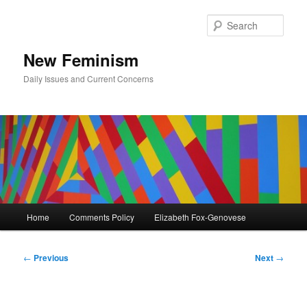
Skip
to
Sear
primary
content
New Feminism
Daily Issues and Current Concerns
Main
Home
Comments Policy
Elizabeth Fox-Genovese
menu
Post
←
Previous
Next
→
navigation