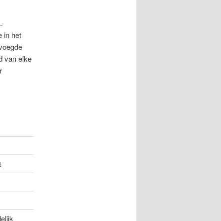
L-
 in het
evoegde
d van elke
r
t
elijk