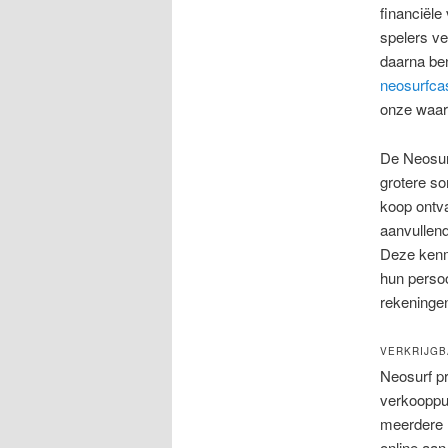
financiële
spelers ve
daarna ben
neosurfca
onze waard
De Neosur
grotere so
koop ontva
aanvullend
Deze kenme
hun persoo
rekeninge
VERKRIJGB
Neosurf pr
verkooppun
meerdere 
online aan