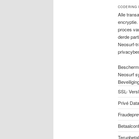
CODERING
Alle tran
encryptie.
proces va
derde part
Neosurf-t
privacybe
Bescherm
Neosurf s
Beveiligin
SSL- Versl
Privé Dat
Fraudepre
Betaalconf
Terugbetal