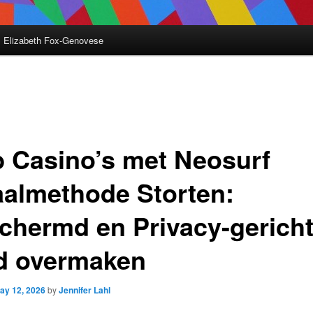
Elizabeth Fox-Genovese
 Casino’s met Neosurf
aalmethode Storten:
chermd en Privacy-gerich
d overmaken
ay 12, 2026
by
Jennifer Lahl