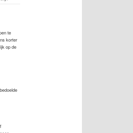
pen te
ns korter
ijk op de
 bedoelde
f