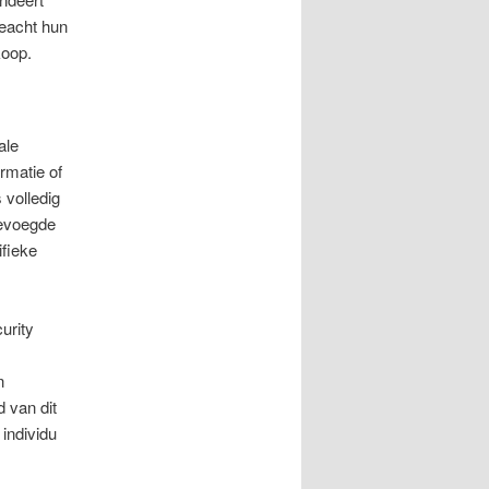
geacht hun
koop.
ale
rmatie of
 volledig
bevoegde
ifieke
urity
n
d van dit
individu