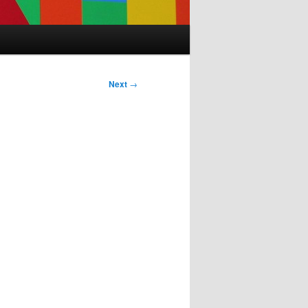
Next
→
t