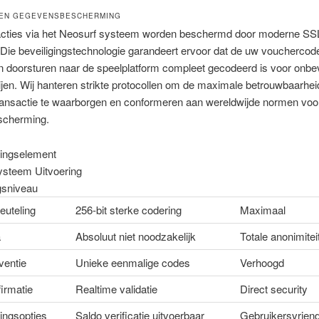
 EN GEGEVENSBESCHERMING
sacties via het Neosurf systeem worden beschermd door moderne SS
 Die beveiligingstechnologie garandeert ervoor dat de uw vouchercode
n doorsturen naar de speelplatform compleet gecodeerd is voor onb
ijen. Wij hanteren strikte protocollen om de maximale betrouwbaarhei
ransactie te waarborgen en conformeren aan wereldwijde normen voo
scherming.
ingselement
ysteem Uitvoering
gsniveau
euteling
256-bit sterke codering
Maximaal
a
Absoluut niet noodzakelijk
Totale anonimitei
ventie
Unieke eenmalige codes
Verhoogd
irmatie
Realtime validatie
Direct security
ingsopties
Saldo verificatie uitvoerbaar
Gebruikersvriend