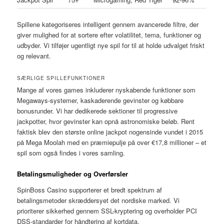
Spillene kategoriseres intelligent gennem avancerede filtre, der
giver mulighed for at sortere efter volatilitet, tema, funktioner og
udbyder. Vi tilføjer ugentligt nye spil for til at holde udvalget friskt
og relevant.
SÆRLIGE SPILLEFUNKTIONER
Mange af vores games inkluderer nyskabende funktioner som
Megaways-systemer, kaskaderende gevinster og købbare
bonusrunder. Vi har dedikerede sektioner til progressive
jackpotter, hvor gevinster kan opnå astronomiske beløb. Rent
faktisk blev den største online jackpot nogensinde vundet i 2015
på Mega Moolah med en præmiepulje på over €17,8 millioner – et
spil som også findes i vores samling.
Betalingsmuligheder og Overførsler
SpinBoss Casino supporterer et bredt spektrum af
betalingsmetoder skræddersyet det nordiske marked. Vi
prioriterer sikkerhed gennem SSL-kryptering og overholder PCI
DSS-standarder for håndtering af kortdata.